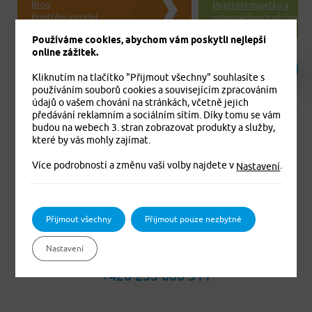
Blog
Pojištění majetku a
Pojištění vozidel
odpovědnosti občanů
Používáme cookies, abychom vám poskytli nejlepší
online zážitek.
Kliknutím na tlačítko "Přijmout všechny" souhlasíte s
používáním souborů cookies a souvisejícím zpracováním
Další články
údajů o vašem chování na stránkách, včetně jejich
předávání reklamním a sociálním sítím. Díky tomu se vám
budou na webech 3. stran zobrazovat produkty a služby,
které by vás mohly zajímat.
Více podrobností a změnu vaší volby najdete v
.
Nastavení
Přijmout všechny
Přijmout pouze nezbytné
Nastavení
+420 233 006 311