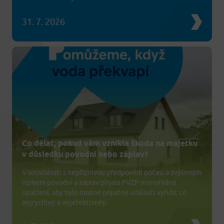
31. 7. 2026
Co dělat, pokud vám vznikla škoda na majetku
v důsledku povodní nebo záplav?
V souvislosti s nepříznivou předpovědí počasí a zvýšeným
rizikem povodní a záplav přijala PVZP mimořádná
opatření, aby bylo možné pojistné události vyřídit co
nejrychleji a nejefektivněji.