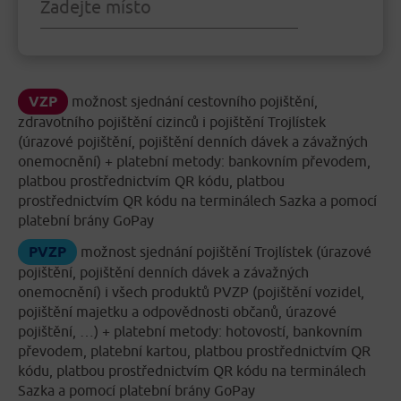
VZP
možnost sjednání cestovního pojištění,
zdravotního pojištění cizinců i pojištění Trojlístek
(úrazové pojištění, pojištění denních dávek a závažných
onemocnění) + platební metody: bankovním převodem,
platbou prostřednictvím QR kódu, platbou
prostřednictvím QR kódu na terminálech Sazka a pomocí
platební brány GoPay
PVZP
možnost sjednání pojištění Trojlístek (úrazové
pojištění, pojištění denních dávek a závažných
onemocnění) i všech produktů PVZP (pojištění vozidel,
pojištění majetku a odpovědnosti občanů, úrazové
pojištění, …) + platební metody: hotovostí, bankovním
převodem, platební kartou, platbou prostřednictvím QR
kódu, platbou prostřednictvím QR kódu na terminálech
Sazka a pomocí platební brány GoPay