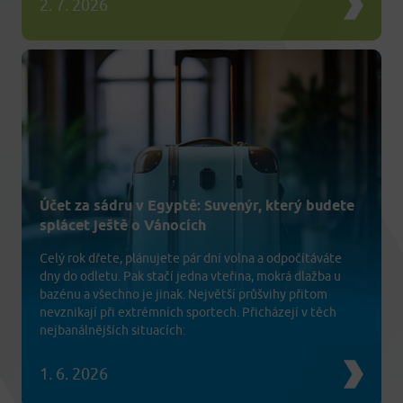
2. 7. 2026
Účet za sádru v Egyptě: Suvenýr, který budete
splácet ještě o Vánocích
Celý rok dřete, plánujete pár dní volna a odpočítáváte
dny do odletu. Pak stačí jedna vteřina, mokrá dlažba u
bazénu a všechno je jinak. Největší průšvihy přitom
nevznikají při extrémních sportech. Přicházejí v těch
nejbanálnějších situacích:
1. 6. 2026