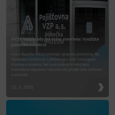
PVZP Vinohrady má stále otevřeno: Využijte
pobočku v centru!
Srdce hlavního města prochází výraznou proměnou. Na
Václavské náměstí se v příštím roce vrátí tramvajová
doprava a vzniknou tak nová propojení městskou
hromadnou dopravou. Výstavba ale přináší řadu omezení
a uzavírek.
25. 3. 2026