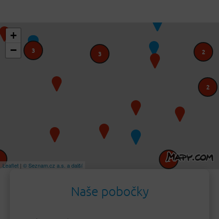
+
−
3
2
3
2
2
Leaflet
|
© Seznam.cz a.s. a další
Naše pobočky