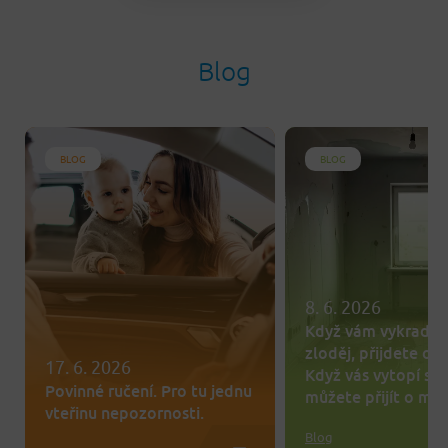
Blog
BLOG
BLOG
8. 6. 2026
Když vám vykrade 
zloděj, přijdete o te
17. 6. 2026
Když vás vytopí so
Povinné ručení. Pro tu jednu
můžete přijít o mn
vteřinu nepozornosti.
Blog