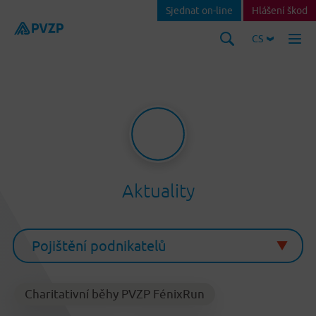
Sjednat on-line
Hlášení škod
CS
Aktuality
Charitativní běhy PVZP FénixRun