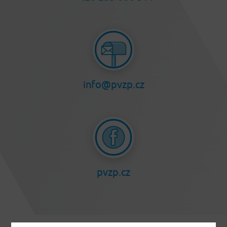
info@pvzp.cz
pvzp.cz