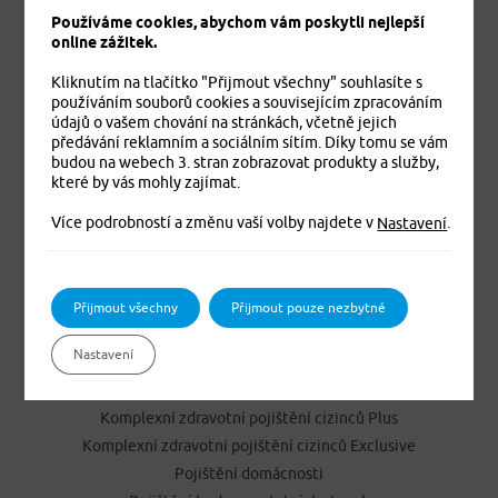
Používáme cookies, abychom vám poskytli nejlepší
online zážitek.
Kliknutím na tlačítko "Přijmout všechny" souhlasíte s
používáním souborů cookies a souvisejícím zpracováním
údajů o vašem chování na stránkách, včetně jejich
předávání reklamním a sociálním sítím. Díky tomu se vám
budou na webech 3. stran zobrazovat produkty a služby,
Jistíme vás. To je jisté
které by vás mohly zajímat.
Více podrobností a změnu vaší volby najdete v
.
Nastavení
PRODUKTY
Cestovní pojištění
Přijmout všechny
Přijmout pouze nezbytné
Úrazové pojištění
Nastavení
Dětské úrazové pojištění MEDVÍDEK
Základní zdravotní pojištění cizinců
Komplexní zdravotní pojištění cizinců Plus
Komplexní zdravotní pojištění cizinců Exclusive
Pojištění domácnosti