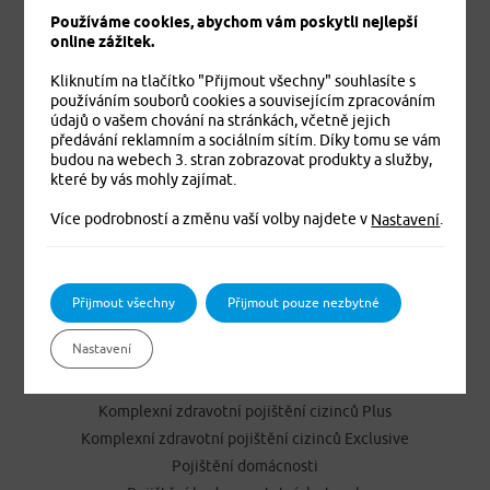
Používáme cookies, abychom vám poskytli nejlepší
online zážitek.
Kliknutím na tlačítko "Přijmout všechny" souhlasíte s
používáním souborů cookies a souvisejícím zpracováním
údajů o vašem chování na stránkách, včetně jejich
předávání reklamním a sociálním sítím. Díky tomu se vám
budou na webech 3. stran zobrazovat produkty a služby,
Jistíme vás. To je jisté
které by vás mohly zajímat.
Více podrobností a změnu vaší volby najdete v
.
Nastavení
PRODUKTY
Cestovní pojištění
Přijmout všechny
Přijmout pouze nezbytné
Úrazové pojištění
Nastavení
Dětské úrazové pojištění MEDVÍDEK
Základní zdravotní pojištění cizinců
Komplexní zdravotní pojištění cizinců Plus
Komplexní zdravotní pojištění cizinců Exclusive
Pojištění domácnosti