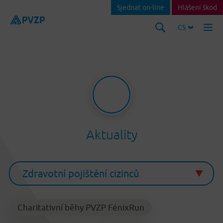
Sjednat on-line
Hlášení škod
CS
Aktuality
Charitativní běhy PVZP FénixRun