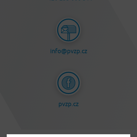
info@pvzp.cz
pvzp.cz