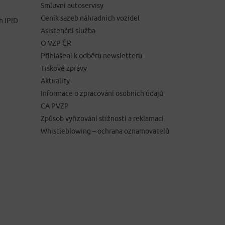
Smluvní autoservisy
Ceník sazeb náhradních vozidel
h IPID
Asistenční služba
O VZP ČR
Přihlášení k odběru newsletteru
Tiskové zprávy
Aktuality
Informace o zpracování osobních údajů
CA PVZP
Způsob vyřizování stížností a reklamací
Whistleblowing – ochrana oznamovatelů