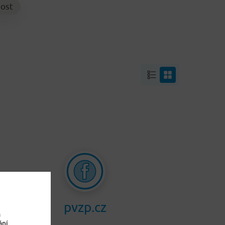
ost
pvzp.cz
a
ání