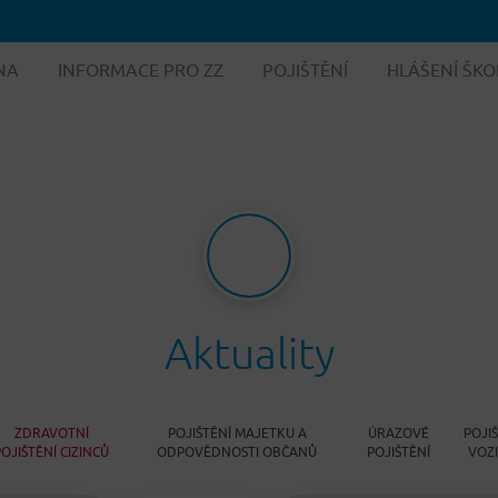
NA
INFORMACE PRO ZZ
POJIŠTĚNÍ
HLÁŠENÍ ŠKO
Aktuality
ZDRAVOTNÍ
POJIŠTĚNÍ MAJETKU A
ÚRAZOVÉ
POJI
POJIŠTĚNÍ CIZINCŮ
ODPOVĚDNOSTI OBČANŮ
POJIŠTĚNÍ
VOZ