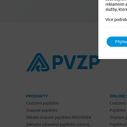
reklamním a
služby, kter
Více podrob
Přijmo
PRODUKTY
ONLINE 
Cestovní pojištění
Cestovní 
Úrazové pojištění
Pojištění
Dětské úrazové pojištění MEDVÍDEK
Úrazové p
Základní zdravotní pojištění cizinců
Pojištění