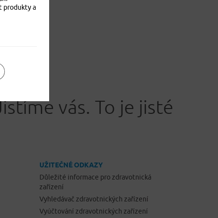
t produkty a
Jistíme vás. To je jisté
UŽITEČNÉ ODKAZY
Důležité informace pro zdravotnická
zařízení
Vyhledávač zdravotnických zařízení
Vyúčtování zdravotnických zařízení