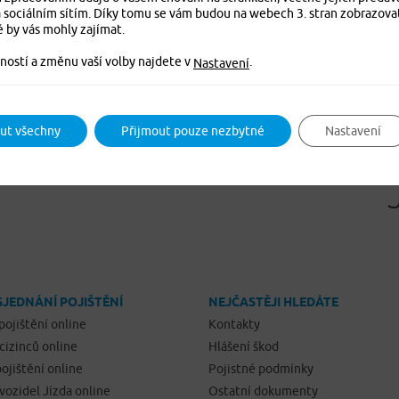
 sociálním sítím. Díky tomu se vám budou na webech 3. stran zobrazova
é by vás mohly zajímat.
ností a změnu vaší volby najdete v
.
Nastavení
ut všechny
Přijmout pouze nezbytné
Nastavení
SJEDNÁNÍ POJIŠTĚNÍ
NEJČASTĚJI HLEDÁTE
pojištění online
Kontakty
 cizinců online
Hlášení škod
ojištění online
Pojistné podmínky
 vozidel Jízda online
Ostatní dokumenty