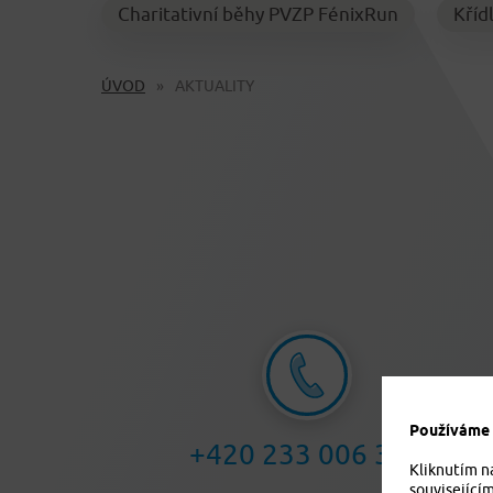
Charitativní běhy PVZP FénixRun
Kříd
ÚVOD
AKTUALITY
Používáme c
+420 233 006 311
Kliknutím n
související