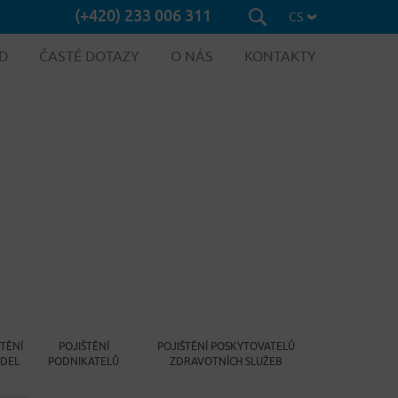
(+420) 233 006 311
CS
D
ČASTÉ DOTAZY
O NÁS
KONTAKTY
ŠTĚNÍ
POJIŠTĚNÍ
POJIŠTĚNÍ POSKYTOVATELŮ
IDEL
PODNIKATELŮ
ZDRAVOTNÍCH SLUŽEB