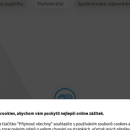
la úspěchu
Partnerství
Společenská odpovědn
ookies, abychom vám poskytli nejlepší online zážitek.
info@pvzp.cz
a tlačítko "Přijmout všechny" souhlasíte s používáním souborů cookies 
m zpracováním údajů o vašem chování na stránkách, včetně jejich předáv