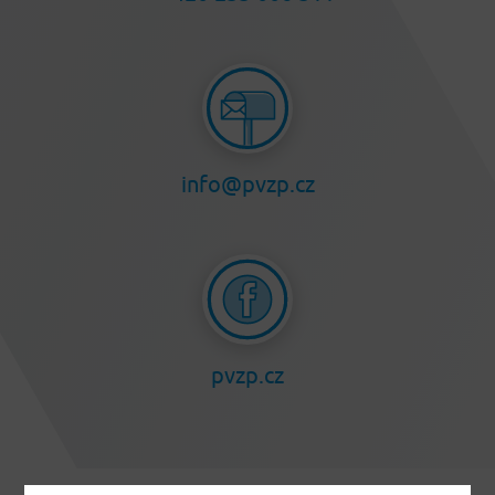
info@pvzp.cz
pvzp.cz