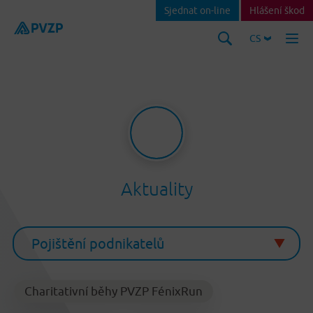
Sjednat on-line
Hlášení škod
CS
Aktuality
Charitativní běhy PVZP FénixRun