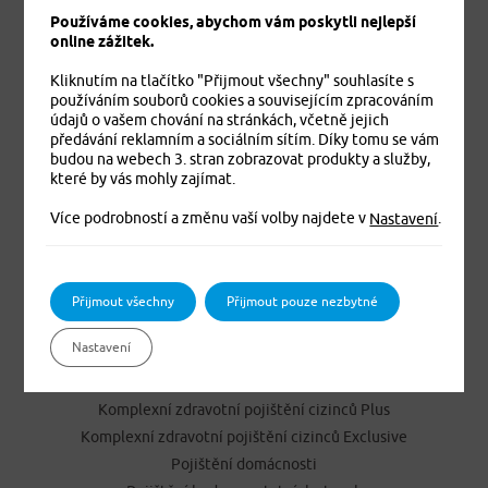
Používáme cookies, abychom vám poskytli nejlepší
online zážitek.
Kliknutím na tlačítko "Přijmout všechny" souhlasíte s
používáním souborů cookies a souvisejícím zpracováním
údajů o vašem chování na stránkách, včetně jejich
předávání reklamním a sociálním sítím. Díky tomu se vám
budou na webech 3. stran zobrazovat produkty a služby,
Jistíme vás. To je jisté
které by vás mohly zajímat.
Více podrobností a změnu vaší volby najdete v
.
Nastavení
PRODUKTY
Cestovní pojištění
Přijmout všechny
Přijmout pouze nezbytné
Úrazové pojištění
Nastavení
Dětské úrazové pojištění MEDVÍDEK
Základní zdravotní pojištění cizinců
Komplexní zdravotní pojištění cizinců Plus
Komplexní zdravotní pojištění cizinců Exclusive
Pojištění domácnosti