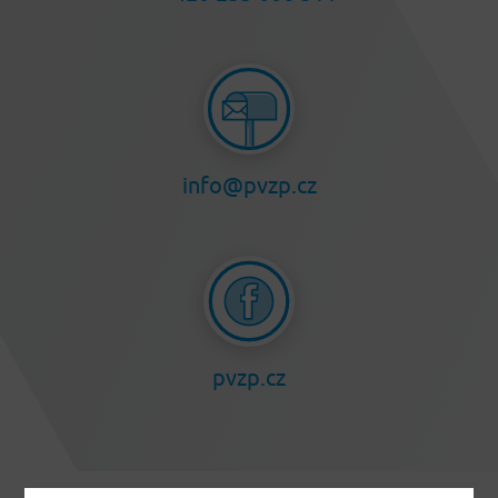
info@pvzp.cz
pvzp.cz