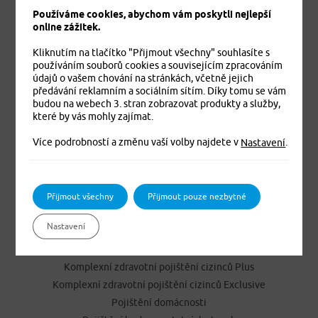
Používáme cookies, abychom vám poskytli nejlepší
online zážitek.
Kliknutím na tlačítko "Přijmout všechny" souhlasíte s
používáním souborů cookies a souvisejícím zpracováním
údajů o vašem chování na stránkách, včetně jejich
předávání reklamním a sociálním sítím. Díky tomu se vám
budou na webech 3. stran zobrazovat produkty a služby,
Jistíme vás. To je jisté
které by vás mohly zajímat.
Více podrobností a změnu vaší volby najdete v
.
Nastavení
PRODUKTY
Cestovní pojištění
Přijmout všechny
Přijmout pouze nezbytné
Úrazové pojištění
Nastavení
Dětské úrazové pojištění MEDVÍDEK
Základní zdravotní pojištění cizinců
Komplexní zdravotní pojištění cizinců Plus
Komplexní zdravotní pojištění cizinců Exclusive
Pojištění domácnosti