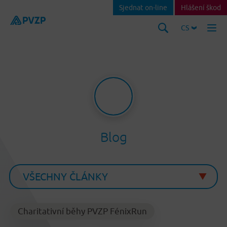
Sjednat on-line
Hlášení škod
CS
Blog
Charitativní běhy PVZP FénixRun