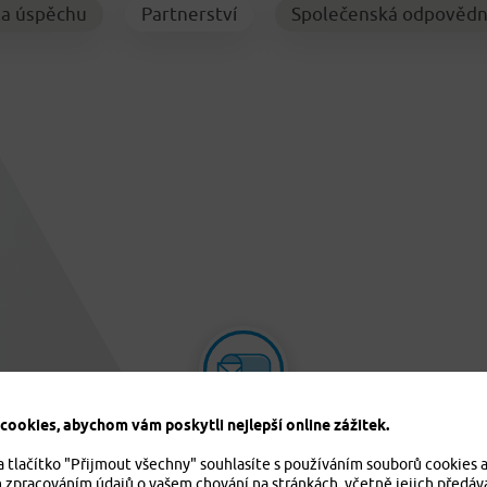
la úspěchu
Partnerství
Společenská odpovědn
ookies, abychom vám poskytli nejlepší online zážitek.
info@pvzp.cz
a tlačítko "Přijmout všechny" souhlasíte s používáním souborů cookies 
m zpracováním údajů o vašem chování na stránkách, včetně jejich předáv