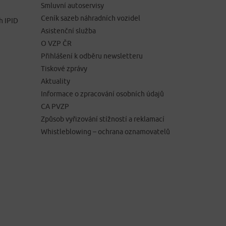
Smluvní autoservisy
Ceník sazeb náhradních vozidel
h IPID
Asistenční služba
O VZP ČR
Přihlášení k odběru newsletteru
Tiskové zprávy
Aktuality
Informace o zpracování osobních údajů
CA PVZP
Způsob vyřizování stížností a reklamací
Whistleblowing – ochrana oznamovatelů