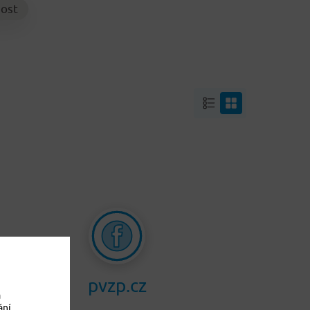
ost
pvzp.cz
a
ání