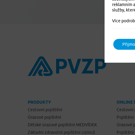
reklamním a
služby, kter
Více podrob
Přijmo
PRODUKTY
ONLINE 
Cestovní pojištění
Cestovní 
Úrazové pojištění
Pojištění
Dětské úrazové pojištění MEDVÍDEK
Úrazové p
Základní zdravotní pojištění cizinců
Pojištění