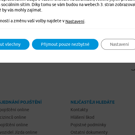
 sociálním sítím. Díky tomu se vám budou na webech 3. stran zobrazova
é by vás mohly zajímat.
ností a změnu vaší volby najdete v
.
Nastavení
ut všechny
Přijmout pouze nezbytné
Nastavení
SJEDNÁNÍ POJIŠTĚNÍ
NEJČASTĚJI HLEDÁTE
pojištění online
Kontakty
 cizinců online
Hlášení škod
ojištění online
Pojistné podmínky
 vozidel Jízda online
Ostatní dokumenty