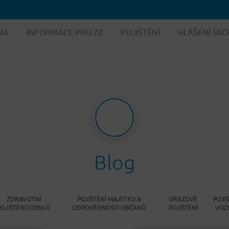
NA
INFORMACE PRO ZZ
POJIŠTĚNÍ
HLÁŠENÍ ŠKO
Blog
ZDRAVOTNÍ
POJIŠTĚNÍ MAJETKU A
ÚRAZOVÉ
POJI
POJIŠTĚNÍ CIZINCŮ
ODPOVĚDNOSTI OBČANŮ
POJIŠTĚNÍ
VOZ