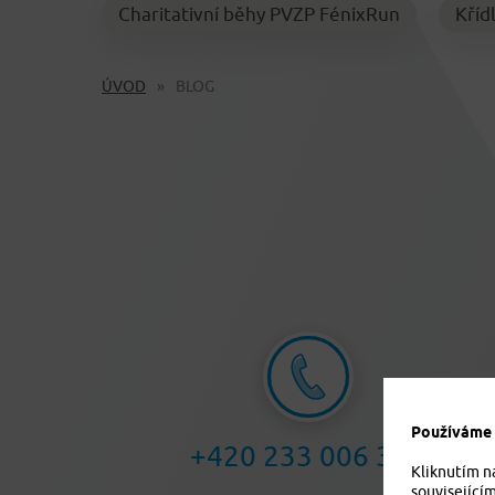
Charitativní běhy PVZP FénixRun
Kříd
ÚVOD
BLOG
Používáme c
+420 233 006 311
Kliknutím n
související