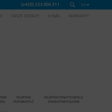
(+420) 233 006 311
CS
D
ČASTÉ DOTAZY
O NÁS
KONTAKTY
ŠTĚNÍ
POJIŠTĚNÍ
POJIŠTĚNÍ POSKYTOVATELŮ
IDEL
PODNIKATELŮ
ZDRAVOTNÍCH SLUŽEB