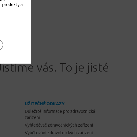
t produkty a
Jistíme vás. To je jisté
UŽITEČNÉ ODKAZY
Důležité informace pro zdravotnická
zařízení
Vyhledávač zdravotnických zařízení
Vyúčtování zdravotnických zařízení