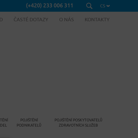
(+420) 233 006 311
CS
D
ČASTÉ DOTAZY
O NÁS
KONTAKTY
ŠTĚNÍ
POJIŠTĚNÍ
POJIŠTĚNÍ POSKYTOVATELŮ
IDEL
PODNIKATELŮ
ZDRAVOTNÍCH SLUŽEB