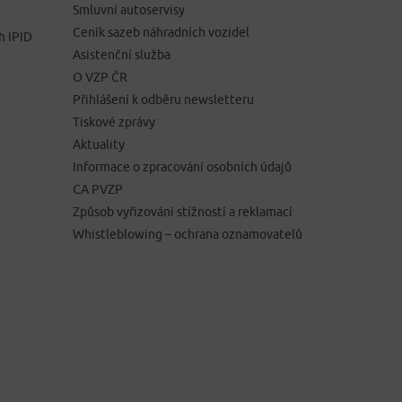
Smluvní autoservisy
Ceník sazeb náhradních vozidel
h IPID
Asistenční služba
O VZP ČR
Přihlášení k odběru newsletteru
Tiskové zprávy
Aktuality
Informace o zpracování osobních údajů
CA PVZP
Způsob vyřizování stížností a reklamací
Whistleblowing – ochrana oznamovatelů