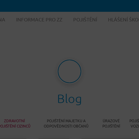
NA
INFORMACE PRO ZZ
POJIŠTĚNÍ
HLÁŠENÍ ŠKO
Blog
ZDRAVOTNÍ
POJIŠTĚNÍ MAJETKU A
ÚRAZOVÉ
POJI
POJIŠTĚNÍ CIZINCŮ
ODPOVĚDNOSTI OBČANŮ
POJIŠTĚNÍ
VOZ