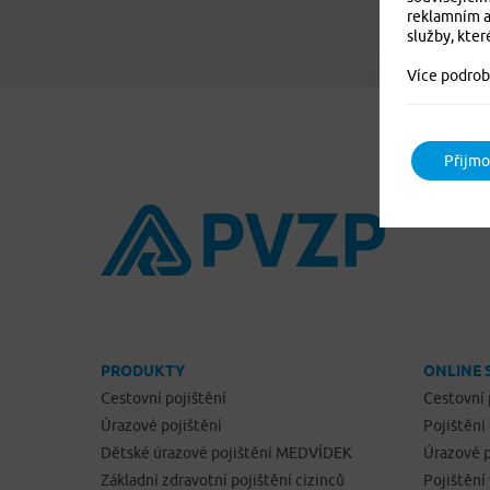
reklamním a
služby, kter
Více podrob
Přijmo
PRODUKTY
ONLINE 
Cestovní pojištění
Cestovní 
Úrazové pojištění
Pojištění
Dětské úrazové pojištění MEDVÍDEK
Úrazové p
Základní zdravotní pojištění cizinců
Pojištění