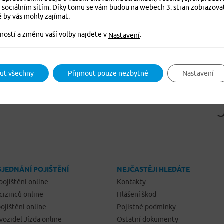
 sociálním sítím. Díky tomu se vám budou na webech 3. stran zobrazova
é by vás mohly zajímat.
ností a změnu vaší volby najdete v
.
Nastavení
ut všechny
Přijmout pouze nezbytné
Nastavení
SJEDNÁNÍ POJIŠTĚNÍ
NEJČASTĚJI HLEDÁTE
pojištění online
Kontakty
 cizinců online
Hlášení škod
ojištění online
Pojistné podmínky
 vozidel Jízda online
Ostatní dokumenty