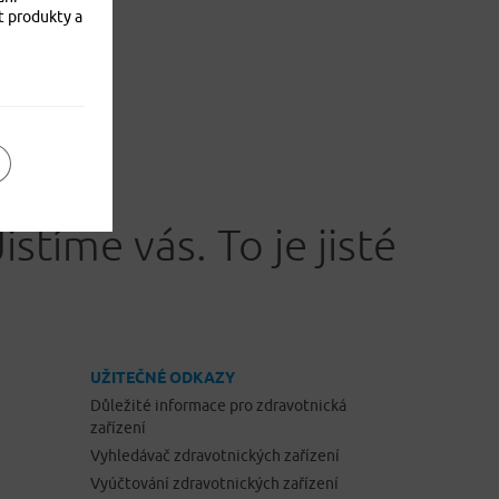
t produkty a
Jistíme vás. To je jisté
UŽITEČNÉ ODKAZY
Důležité informace pro zdravotnická
zařízení
Vyhledávač zdravotnických zařízení
Vyúčtování zdravotnických zařízení