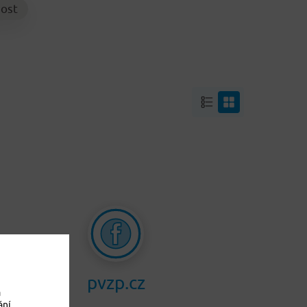
ost
pvzp.cz
a
ání