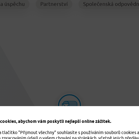
la úspěchu
Partnerství
Společenská odpovědn
ookies, abychom vám poskytli nejlepší online zážitek.
info@pvzp.cz
a tlačítko "Přijmout všechny" souhlasíte s používáním souborů cookies 
m zpracováním údajů o vašem chování na stránkách, včetně jejich předáv