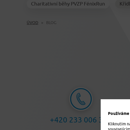
Charitativní běhy PVZP FénixRun
Kříd
ÚVOD
BLOG
Používáme c
+420 233 006 311
Kliknutím n
související