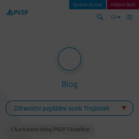
Sjednat on-line
Hlášení škod
CS
Blog
Charitativní běhy PVZP FénixRun