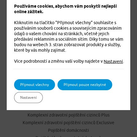
Používáme cookies, abychom vám poskytli nejlepší
online zážitek.
Kliknutím na tlačítko "Přijmout všechny" souhlasíte s
používáním souborů cookies a souvisejícím zpracováním
údajů o vašem chování na stránkách, včetně jejich
předávání reklamním a sociálním sítím. Díky tomu se vám
budou na webech 3. stran zobrazovat produkty a služby,
Jistíme vás. To je jisté
které by vás mohly zajímat.
Více podrobností a změnu vaší volby najdete v
.
Nastavení
PRODUKTY
Cestovní pojištění
Přijmout všechny
Přijmout pouze nezbytné
Úrazové pojištění
Nastavení
Dětské úrazové pojištění MEDVÍDEK
Základní zdravotní pojištění cizinců
Komplexní zdravotní pojištění cizinců Plus
Komplexní zdravotní pojištění cizinců Exclusive
Pojištění domácnosti