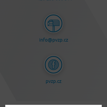
info@pvzp.cz
pvzp.cz