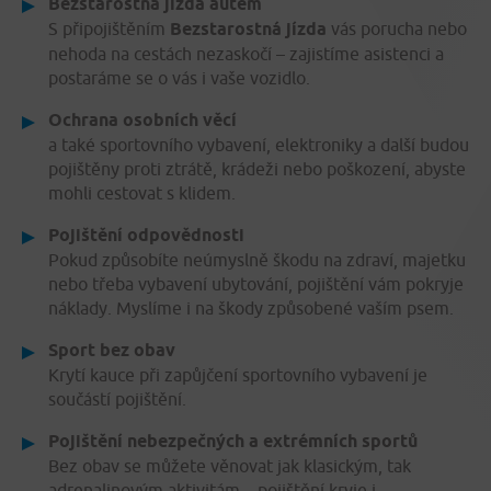
Bezstarostná jízda autem
S připojištěním
Bezstarostná jízda
vás porucha nebo
nehoda na cestách nezaskočí – zajistíme asistenci a
postaráme se o vás i vaše vozidlo.
Ochrana osobních věcí
a také sportovního vybavení, elektroniky a další budou
pojištěny proti ztrátě, krádeži nebo poškození, abyste
mohli cestovat s klidem.
Pojištění odpovědnosti
Pokud způsobíte neúmyslně škodu na zdraví, majetku
nebo třeba vybavení ubytování, pojištění vám pokryje
náklady. Myslíme i na škody způsobené vaším psem.
Sport bez obav
Krytí kauce při zapůjčení sportovního vybavení je
součástí pojištění.
Pojištění nebezpečných a extrémních sportů
Bez obav se můžete věnovat jak klasickým, tak
adrenalinovým aktivitám – pojištění kryje i