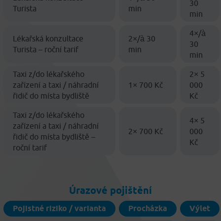
30
Turista
min
min
4×/à
Lékařská konzultace
2×/à 30
30
Turista – roční tarif
min
min
Taxi z/do lékařského
2× 5
zařízení a taxi / náhradní
1× 700 Kč
000
řidič do místa bydliště
Kč
Taxi z/do lékařského
4× 5
zařízení a taxi / náhradní
2× 700 Kč
000
řidič do místa bydliště –
Kč
roční tarif
Úrazové pojištění
Pojistné riziko / varianta
Procházka
Výlet