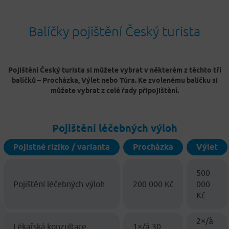
Balíčky pojištění Český turista
Pojištění Český turista si můžete vybrat v některém z těchto tří
balíčků – Procházka, Výlet nebo Túra. Ke zvolenému balíčku si
můžete vybrat z celé řady připojištění.
Pojištění léčebných výloh
Pojistné riziko / varianta
Procházka
Výlet
500
Pojištění léčebných výloh
200 000 Kč
000
Kč
2×/à
Lékařská konzultace
1×/à 30