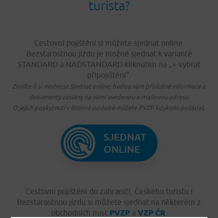
turista?
Cestovní pojištění si můžete sjednat online.
Bezstarostnou jízdu je možné sjednat k variantě
STANDARD a NADSTANDARD kliknutím na „+ vybrat
připojištění“.
Zvolíte-li si možnost Sjednat online, budou vám příslušné informace a
dokumenty zaslány na vámi uvedenou e-mailovou adresu.
O jejich poskytnutí v listinné podobě můžete PVZP kdykoliv požádat.
SJEDNAT
ONLINE
Cestovní pojištění do zahraničí, Českého turistu i
Bezstarostnou jízdu si můžete sjednat na některém z
obchodních míst
PVZP
a
VZP ČR
.