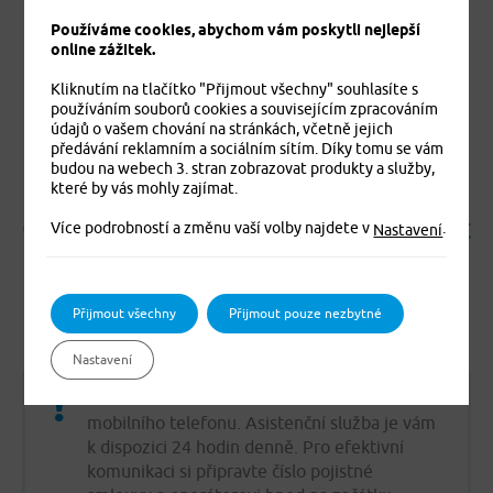
Používáme cookies, abychom vám poskytli nejlepší
online zážitek.
OBCHODNÍ
MÍSTA
Kliknutím na tlačítko "Přijmout všechny" souhlasíte s
používáním souborů cookies a souvisejícím zpracováním
údajů o vašem chování na stránkách, včetně jejich
předávání reklamním a sociálním sítím. Díky tomu se vám
budou na webech 3. stran zobrazovat produkty a služby,
které by vás mohly zajímat.
Co mám dělat, když potřebuji využít
Více podrobností a změnu vaší volby najdete v
.
Nastavení
služeb Lékařské asistence Turista?
Přijmout všechny
Přijmout pouze nezbytné
Ihned volejte na
+420 226 294 294
.
Nastavení
Uložte si číslo na lékařskou asistenci do
mobilního telefonu. Asistenční služba je vám
k dispozici 24 hodin denně. Pro efektivní
komunikaci si připravte číslo pojistné