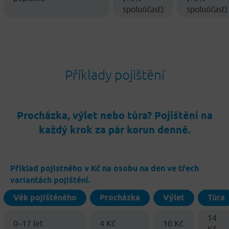
spoluúčast)
spoluúčast)
Příklady pojištění
Procházka, výlet nebo túra? Pojištění na
každý krok za pár korun denně.
Příklad pojistného v Kč na osobu na den ve třech
variantách pojištění.
Věk pojištěného
Procházka
Výlet
Túra
14
0–17 let
4 Kč
10 Kč