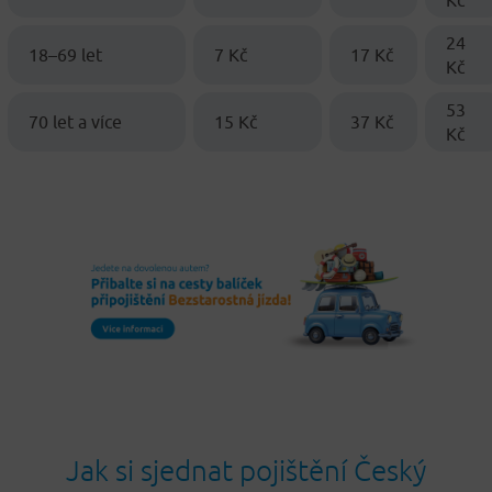
Kč
24
18–69 let
7 Kč
17 Kč
Kč
53
70 let a více
15 Kč
37 Kč
Kč
Jak si sjednat pojištění Český