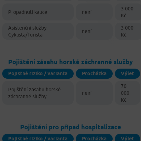
3 000
Propadnutí kauce
není
Kč
Asistenční služby
3 000
není
Cyklista/Turista
Kč
Pojištění zásahu horské záchranné služby
Pojistné riziko / varianta
Procházka
Výlet
70
Pojištění zásahu horské
není
000
záchranné služby
Kč
Pojištění pro případ hospitalizace
Pojistné riziko / varianta
Procházka
Výlet