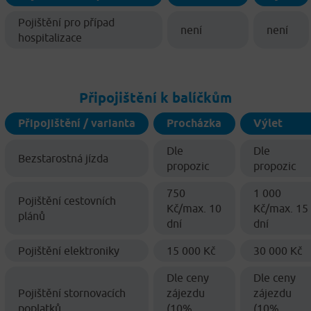
Pojištění pro případ
není
není
hospitalizace
Připojištění k balíčkům
Připojištění / varianta
Procházka
Výlet
Dle
Dle
Bezstarostná jízda
propozic
propozic
750
1 000
Pojištění cestovních
Kč/max. 10
Kč/max. 15
plánů
dní
dní
Pojištění elektroniky
15 000 Kč
30 000 Kč
Dle ceny
Dle ceny
Pojištění stornovacích
zájezdu
zájezdu
poplatků
(10%
(10%