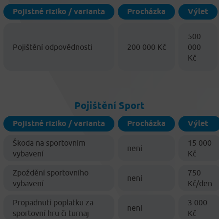
Pojistné riziko / varianta
Procházka
Výlet
500
Pojištění odpovědnosti
200 000 Kč
000
Kč
Pojištění Sport
Pojistné riziko / varianta
Procházka
Výlet
Škoda na sportovním
15 000
není
vybavení
Kč
Zpoždění sportovního
750
není
vybavení
Kč/den
Propadnutí poplatku za
3 000
není
sportovní hru či turnaj
Kč