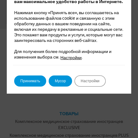
вам максимальное удобство работы в Интернете.
Нажимая кнопку «Принять все», вы соглашаетесь на
использование файлов cookie и связанную с этим
обработку данных о вашем поведении на сайте,
Leaflet
|
© Seznam.cz a.s. a další
включая их передачу в рекламные и социальные сети.
Это покажет вам продукты и услуги, которые могут вас
заинтересовать на сторонних веб-сайтах.
Для получения более подробной информации и
изменения выбора см.
.
Настройки
Принимать
Мусор
Настройки
Мы вас уверяем. Это точно.
ТОВАРЫ
Комплексное медицинское страхование иностранцев
EXCLUSIVE
Комплексное медицинское страхование иностранцев PLUS