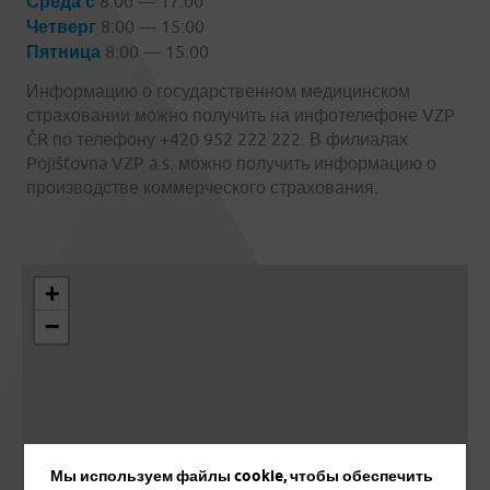
Среда с
8:00 — 17:00
Четверг
8:00 — 15:00
Пятница
8:00 — 15:00
Информацию о государственном медицинском
страховании можно получить на инфотелефоне VZP
ČR по телефону +420 952 222 222. В филиалах
Pojišťovna VZP a.s. можно получить информацию о
производстве коммерческого страхования.
+
−
Мы используем файлы cookie, чтобы обеспечить