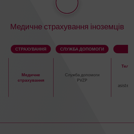
Медичне страхування іноземців
СТРАХУВАННЯ
СЛУЖБА ДОПОМОГИ
К
Телеф
Медичне
Служба допомоги
страхування
PVZP
E-m
asisten