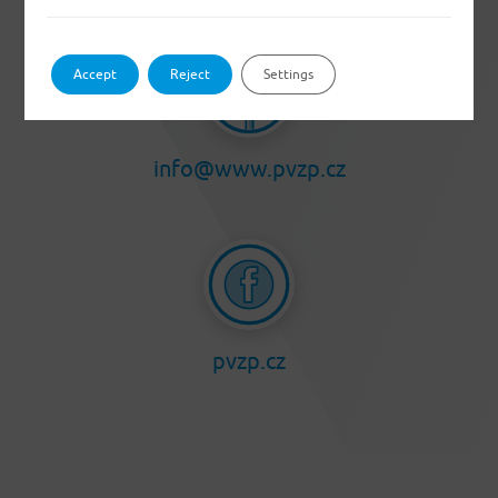
Accept
Reject
Settings
info@www.pvzp.cz
pvzp.cz