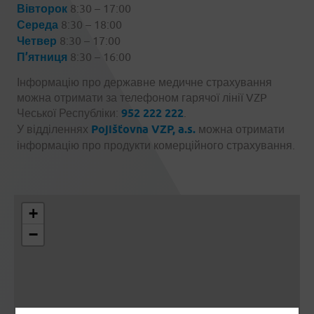
Вівторок
8:30 – 17:00
Середа
8:30 – 18:00
Четвер
8:30 – 17:00
П’ятниця
8:30 – 16:00
Інформацію про державне медичне страхування
можна отримати за телефоном гарячої лінії VZP
Чеської Республіки:
952 222 222
.
У відділеннях
Pojišťovna VZP, a.s.
можна отримати
інформацію про продукти комерційного страхування.
+
−