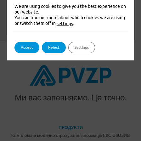
We are using cookies to give you the best experience on
our website.
You can find out more about which cookies we are using
or switch them off in
.
settings
Leaflet
|
© Seznam.cz a.s. a další
Accept
Reject
Settings
Ми вас запевняємо. Це точно.
ПРОДУКТИ
Комплексне медичне страхування іноземців ЕКСКЛЮЗИВ