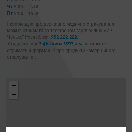
Чт
8:00 – 15:00
Пт
8:00 – 15:00
Інформацію про державне медичне страхування
можна отримати за телефоном гарячої лінії VZP
Чеської Республіки:
952 222 222
.
У відділеннях
Pojišťovna VZP, a.s.
ви можете
отримати інформацію про продукти комерційного
страхування.
+
−