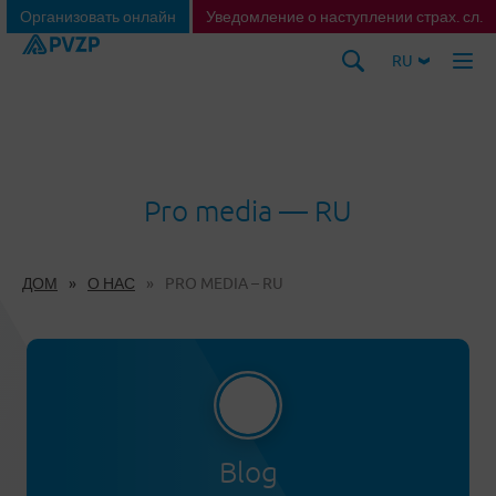
Организовать онлайн
Уведомление о наступлении страх. сл.
RU
Pro media — RU
ДОМ
О НАС
PRO MEDIA – RU
Blog