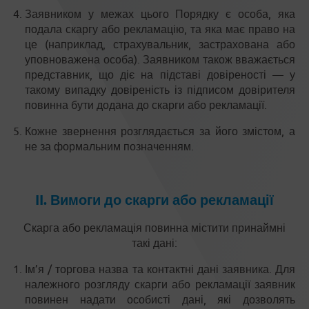
Заявником у межах цього Порядку є особа, яка
подала скаргу або рекламацію, та яка має право на
це (наприклад, страхувальник, застрахована або
уповноважена особа). Заявником також вважається
представник, що діє на підставі довіреності — у
такому випадку довіреність із підписом довірителя
повинна бути додана до скарги або рекламації.
Кожне звернення розглядається за його змістом, а
не за формальним позначенням.
II. Вимоги до скарги або рекламації
Скарга або рекламація повинна містити принаймні
такі дані:
Ім’я / торгова назва та контактні дані заявника. Для
належного розгляду скарги або рекламації заявник
повинен надати особисті дані, які дозволять