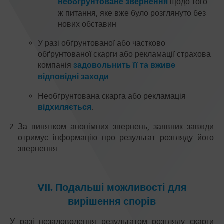
необґрунтоване звернення
щодо того
ж питання, яке вже було розглянуто без
нових обставин
У разі обґрунтованої або частково
обґрунтованої скарги або рекламації страхова
компанія
задовольнить її та вживе
відповідні заходи
.
Необґрунтована скарга або рекламація
відхиляється
.
За винятком анонімних звернень, заявник завжди
отримує інформацію про результат розгляду його
звернення.
VII. Подальші можливості для
вирішення спорів
У разі незадоволення результатом розгляду скарги