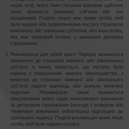
інших осіб, через яких страхова компанія здійснює
свою діяльність (зовнішні суб’єкти або їхні
працівники). Подати скаргу має право особа, якій
було надано або запропоновано послугу страховою
компанією або зовнішнім суб’єктом, або інша особа,
яка має правовий інтерес у виконанні договору
страхування.
Рекламацією для цілей цього Порядку вважається
звернення до страхової компанії або зовнішнього
суб’єкта, в якому вказується, що послуга була
надана з порушенням чинного законодавства, з
вимогою до страхової компанії або зовнішнього
суб’єкта надати відповідь або усунути виявлені
недоліки. Рекламацією також вважається
пред’явлення вимог щодо неналежного виконання
за договором страхування (незгода з розміром або
термінами виконання зобов’язань) відповідно до
Цивільного кодексу. Подати рекламацію може лише
особа, якій було надано послугу.