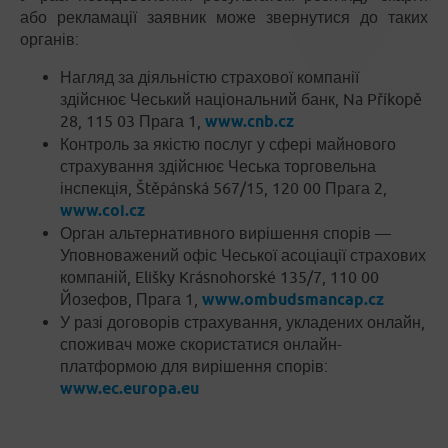
або рекламації заявник може звернутися до таких
органів:
Нагляд за діяльністю страхової компанії
здійснює Чеський національний банк, Na Příkopě
28, 115 03 Прага 1,
www.cnb.cz
Контроль за якістю послуг у сфері майнового
страхування здійснює Чеська торговельна
інспекція, Štěpánská 567/15, 120 00 Прага 2,
www.coi.cz
Орган альтернативного вирішення спорів —
Уповноважений офіс Чеської асоціації страхових
компаній, Elišky Krásnohorské 135/7, 110 00
Йозефов, Прага 1,
www.ombudsmancap.cz
У разі договорів страхування, укладених онлайн,
споживач може скористатися онлайн-
платформою для вирішення спорів:
www.ec.europa.eu