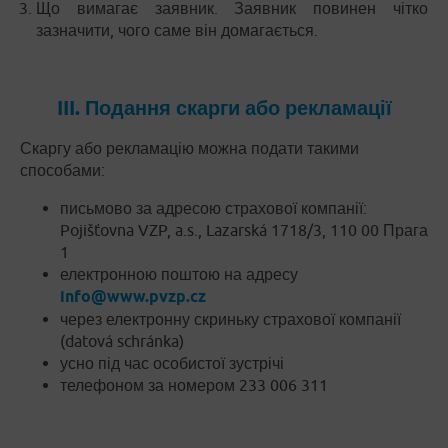
Що вимагає заявник. Заявник повинен чітко
зазначити, чого саме він домагається.
III. Подання скарги або рекламації
Скаргу або рекламацію можна подати такими
способами:
письмово за адресою страхової компанії:
Pojišťovna VZP, a.s., Lazarská 1718/3, 110 00 Прага
1
електронною поштою на адресу
info@www.pvzp.cz
через електронну скриньку страхової компанії
(datová schránka)
усно під час особистої зустрічі
телефоном за номером 233 006 311