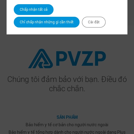
pvzp.cz
Chấp nhận tất cả
Chỉ chấp nhận những gì cần thiết
Cài đặt
Chúng tôi đảm bảo với bạn. Điều đó
chắc chắn.
SẢN PHẨM
Bảo hiểm y tế cơ bản cho người nước ngoài
Bảo hiểm y tế tổng hợp dành cho người nước ngoài dạng Plus