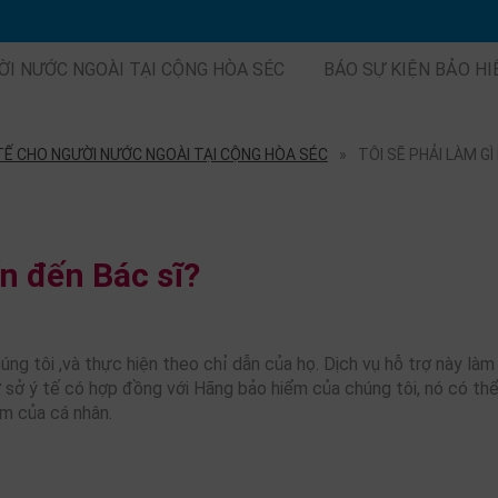
ỜI NƯỚC NGOÀI TẠI CỘNG HÒA SÉC
BÁO SỰ KIỆN BẢO H
TẾ CHO NGƯỜI NƯỚC NGOÀI TẠI CỘNG HÒA SÉC
TÔI SẼ PHẢI LÀM GÌ
ốn đến Bác sĩ?
úng tôi ,và thực hiện theo chỉ dẫn của họ. Dịch vụ hỗ trợ này là
ơ sở ý tế có hợp đồng với Hãng bảo hiểm của chúng tôi, nó có thể
ểm của cá nhân.