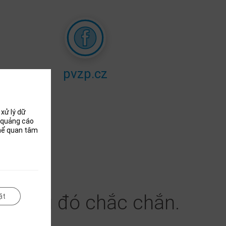
pvzp.cz
xử lý dữ
i quảng cáo
thể quan tâm
. Điều đó chắc chắn.
ặt