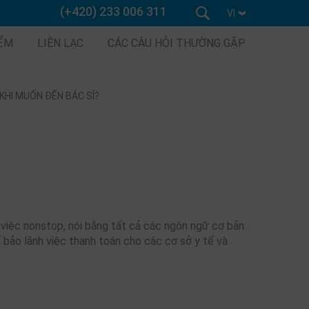
(+420) 233 006 311
VI
IỂM
LIÊN LẠC
CÁC CÂU HỎI THƯỜNG GẶP
 KHI MUỐN ĐẾN BÁC SĨ?
m việc nonstop, nói bằng tất cả các ngôn ngữ cơ bản
 bảo lãnh việc thanh toán cho các cơ sở y tế và