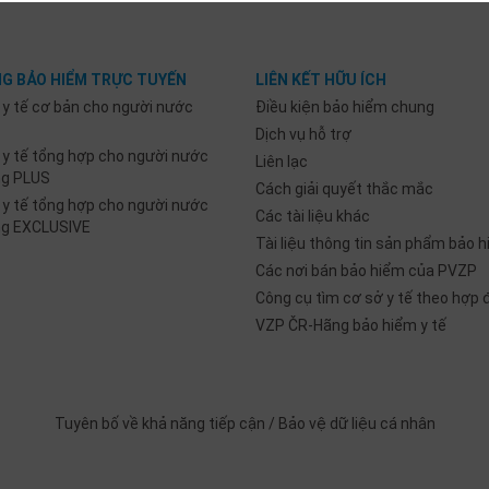
G BẢO HIỂM TRỰC TUYẾN
LIÊN KẾT HỮU ÍCH
 y tế cơ bản cho người nước
Điều kiện bảo hiểm chung
Dịch vụ hỗ trợ
 y tế tổng hợp cho người nước
Liên lạc
ng PLUS
Cách giải quyết thắc mắc
 y tế tổng hợp cho người nước
Các tài liệu khác
ng EXCLUSIVE
Tài liệu thông tin sản phẩm bảo h
Các nơi bán bảo hiểm của PVZP
Công cụ tìm cơ sở y tế theo hợp
VZP ČR-Hãng bảo hiểm y tế
Tuyên bố về khả năng tiếp cận
/
Bảo vệ dữ liệu cá nhân