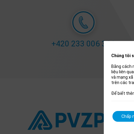
+420 233 006 311
Chúng tôi s
Bằng cách n
liệu liên q
và mạng xã 
trên các tr
Để biết thê
Chấp n