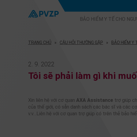
BẢO HIỂM Y TẾ CHO NGƯ
TRANG CHỦ
CÂU HỎI THƯỜNG GẶP
BẢO HIỂM Y 
2. 9. 2022
Tôi sẽ phải làm gì khi mu
Xin liên hệ với cơ quan
AXA Assistance
trợ giúp ch
của thế giới, có sẵn danh sách các bác sĩ và các c
v.v…Liên hệ với cơ quan trợ giúp có trên thẻ bảo hi