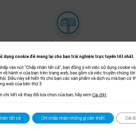
info@pvzp.cz
ử dụng cookie để mang lại cho bạn trải nghiệm trực tuyến tốt nhất.
hấp vào nút "Chấp nhận tất cả", bạn đồng ý với việc sử dụng cookie và 
uan về hành vi của bạn trên trang web, bao gồm cả việc truyền chúng tớ
hội. Điều này sẽ hiển thị cho bạn các sản phẩm và dịch vụ mà bạn có 
ang web của bên thứ 3.
m chi tiết và thay đổi lựa chọn của bạn, hãy xem
.
Cài đặt
Chúng tôi đảm bảo với bạn
hận tất cả
Chỉ chấp nhận những gì cần thiết
Cài đ