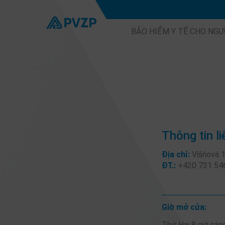
BẢO HIỂM Y TẾ CHO NGƯ
Thông tin li
Địa chỉ:
Višňová 1
ĐT.:
+420 731 54
Giờ mở cửa:
Thứ Hai 8 giờ sáng