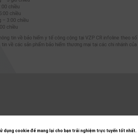
:00 chiều
5:00 chiều
 – 3:00 chiều
:00 chiều
hông tin về bảo hiểm y tế công cộng tại VZP CR infoline theo s
 tin về các sản phẩm bảo hiểm thương mại tại các chi nhánh củ
ử dụng cookie để mang lại cho bạn trải nghiệm trực tuyến tốt nhất.