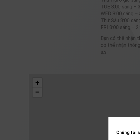
TUE 8:00 sáng – 3
WED 8:00 sáng – 
Thứ Sáu 8:00 sáng
FRI 8:00 sáng – 2
Bạn có thể nhận t
có thể nhận thông
a.s.
+
−
Chúng tôi s