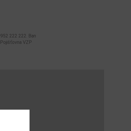
ố 952 222 222. Bạn
a Pojišťovna VZP