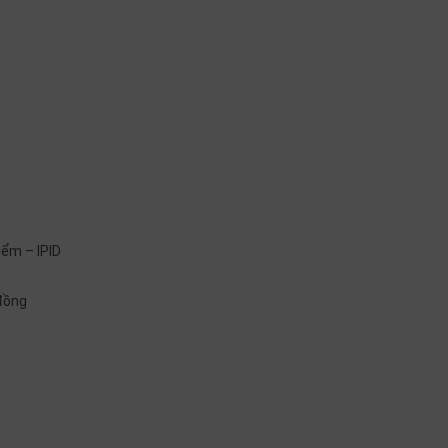
iểm – IPID
 đồng