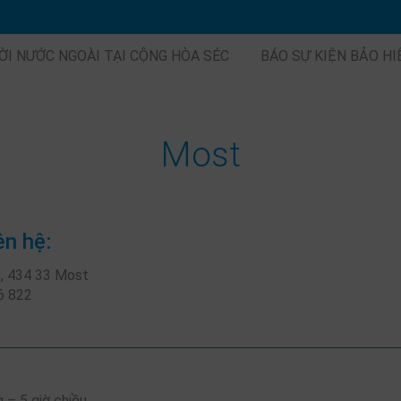
ỜI NƯỚC NGOÀI TẠI CỘNG HÒA SÉC
BÁO SỰ KIỆN BẢO H
Most
ên hệ:
, 434 33 Most
6 822
 – 5 giờ chiều