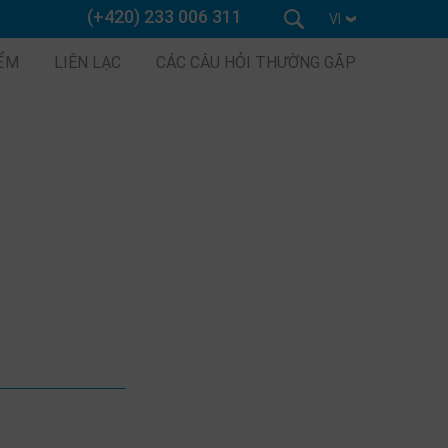
(+420) 233 006 311
VI
IỂM
LIÊN LẠC
CÁC CÂU HỎI THƯỜNG GẶP