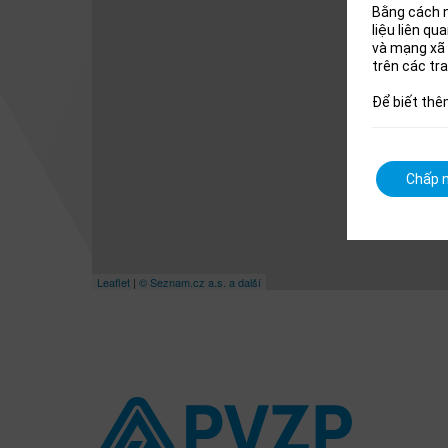
Bằng cách n
liệu liên q
và mạng xã 
trên các tr
Để biết thê
Chấp n
Leaflet
|
© Seznam.cz a.s. a další