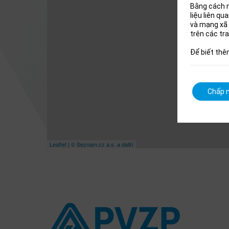
Bằng cách n
liệu liên q
và mạng xã 
trên các tr
Để biết thê
Chấp n
Leaflet
|
© Seznam.cz a.s. a další