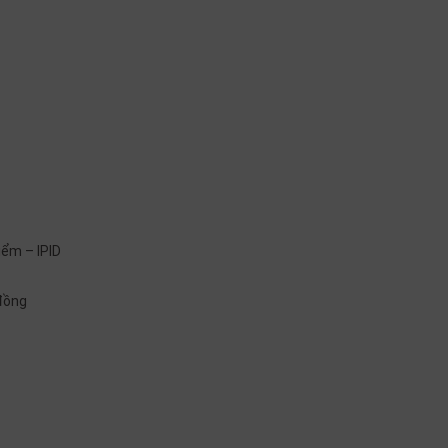
iểm – IPID
 đồng