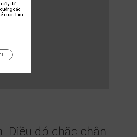
xử lý dữ
i quảng cáo
thể quan tâm
ặt
. Điều đó chắc chắn.