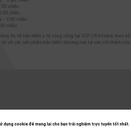
:00 chiều
5:00 chiều
 – 3:00 chiều
:00 chiều
hông tin về bảo hiểm y tế công cộng tại VZP CR infoline theo s
 tin về các sản phẩm bảo hiểm thương mại tại các chi nhánh củ
ử dụng cookie để mang lại cho bạn trải nghiệm trực tuyến tốt nhất.