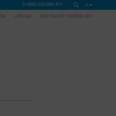
(+420) 233 006 311
VI
IỂM
LIÊN LẠC
CÁC CÂU HỎI THƯỜNG GẶP