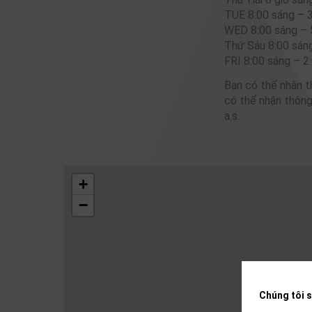
TUE 8:00 sáng – 3
WED 8:00 sáng – 
Thứ Sáu 8:00 sáng
FRI 8:00 sáng – 2
Bạn có thể nhận t
có thể nhận thông
a.s.
+
−
Chúng tôi s