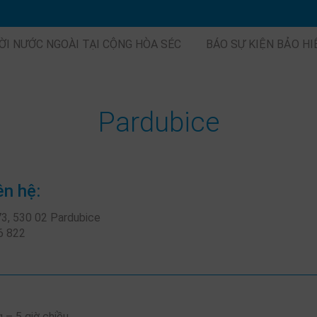
ỜI NƯỚC NGOÀI TẠI CỘNG HÒA SÉC
BÁO SỰ KIỆN BẢO H
Pardubice
ên hệ:
 73, 530 02 Pardubice
6 822
 – 5 giờ chiều