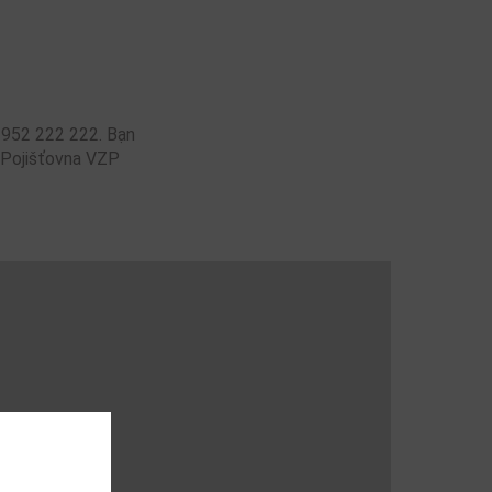
ố 952 222 222. Bạn
a Pojišťovna VZP