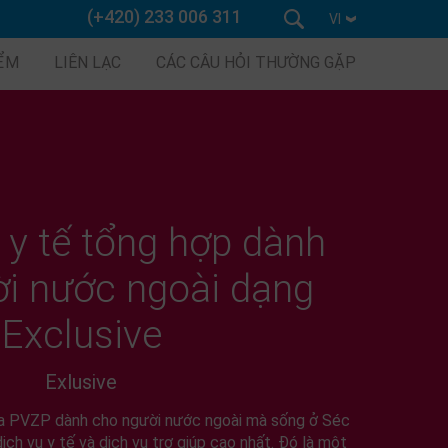
(+420) 233 006 311
VI
IỂM
LIÊN LẠC
CÁC CÂU HỎI THƯỜNG GẶP
y tế tổng hợp dành
i nước ngoài dạng
Exclusive
Exlusive
 PVZP dành cho người nước ngoài mà sống ở Séc
ịch vụ y tế và dịch vụ trợ giúp cao nhất. Đó là một