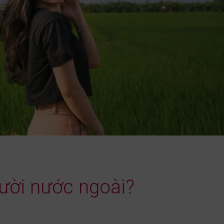
ợc
ười nước ngoài?