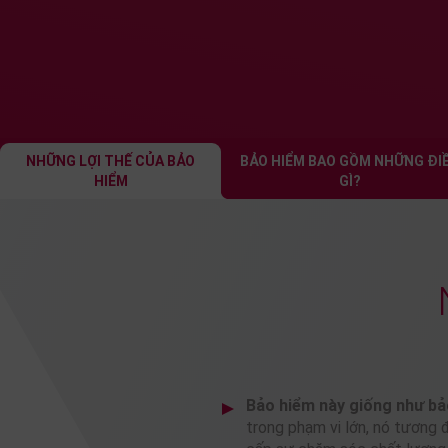
NHỮNG LỢI THẾ CỦA BẢO
BẢO HIỂM BAO GỒM NHỮNG ĐI
HIỂM
GÌ?
Bảo hiểm này giống như b
trong phạm vi lớn, nó tương 