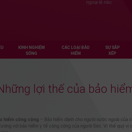
ngoại lệ nào
ỀU
KINH NGHIỆM
CÁC LOẠI BẢO
SỰ SẮP
SỐNG
HIỂM
XẾP
Những lợi thế của bảo hiể
ảo hiểm công cộng
– Bảo hiểm dành cho người nước ngoài của c
đương với bảo hiểm y tế công cộng của người Séc. Vì thế quý vị c