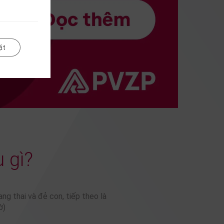
ặt
 gì?
ng thai và đẻ con, tiếp theo là
ờ)