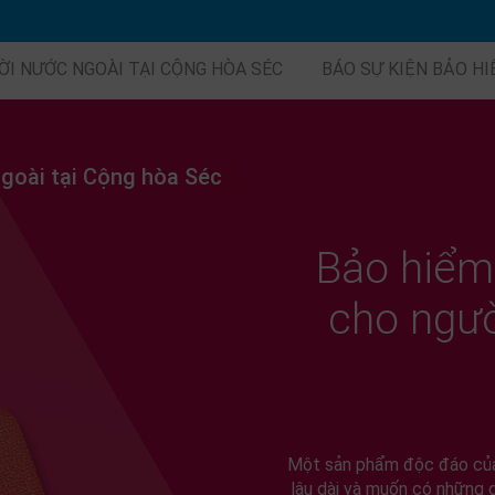
ỜI NƯỚC NGOÀI TẠI CỘNG HÒA SÉC
BÁO SỰ KIỆN BẢO H
ngoài tại Cộng hòa Séc
Bảo hiểm 
cho ngườ
Một sản phẩm độc đáo của
lâu dài và muốn có những d