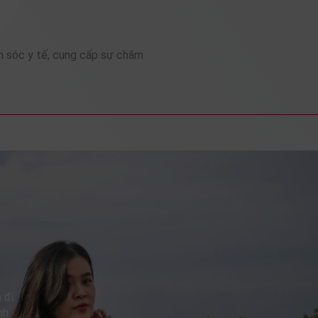
m sóc y tế, cung cấp sự chăm
 đi
nh