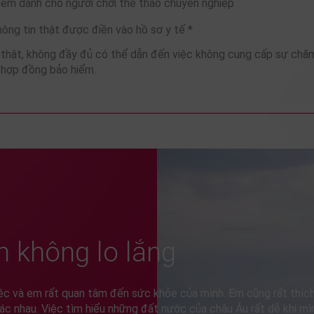
iểm dành cho người chơi thể thao chuyên nghiệp
ông tin thật được điền vào hồ sơ y tế *
g thật, không đầy đủ có thể dẫn đến việc không cung cấp sự chă
 hợp đồng bảo hiểm.
h không lo lắng
éc và em rất quan tâm đến sức khỏe của mình. Em cũng rất thích
ác nhau. Việc tìm hiểu những đất nước của châu Âu rất dễ khi mì