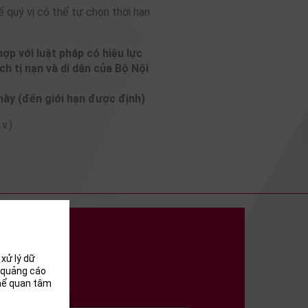
 quý vị có thể tự chọn thời hạn
p với luật pháp có hiệu lực
h tị nạn và di dân của Bộ Nội
này (đến giới hạn được định)
v.)
xử lý dữ
i quảng cáo
thể quan tâm