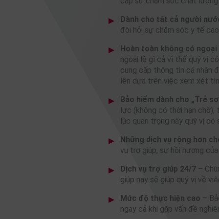
cấp sự chăm sóc chất lượng
Dành cho tất cả người nước
đòi hỏi sự chăm sóc y tế ca
Hoàn toàn không có ngoại 
ngoại lệ gì cả vì thế quý vị 
cung cấp thông tin cá nhân đ
lên dựa trên việc xem xét tìn
Bảo hiểm dành cho „Trẻ sơ
lực (không có thời hạn chờ),
lúc quan trọng này quý vị có
Những dịch vụ rộng hơn ch
vụ trợ giúp, sự hồi hương củ
Dịch vụ trợ giúp 24/7
– Chún
giúp này sẽ giúp quý vị về v
Mức độ thực hiện cao
– Bảo
ngay cả khi gặp vấn đề nghi