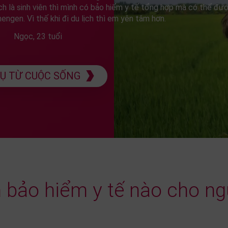
ách là sinh viên thì mình có bảo hiểm y tế tổng hợp mà có thể đư
engen. Vì thế khi đi du lịch thì em yên tâm hơn.
Ngọc, 23 tuổi
DỤ TỪ CUỘC SỐNG
n bảo hiểm y tế nào cho ng