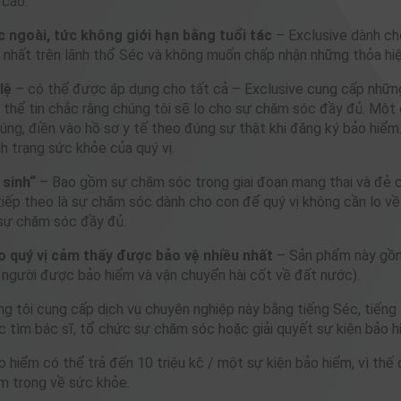
 cao.
 ngoài, tức không giới hạn bằng tuổi tác
– Exclusive dành ch
o nhất trên lãnh thổ Séc và không muốn chấp nhận những thỏa hiệ
lệ
– có thể được áp dụng cho tất cả – Exclusive cung cấp những
có thể tin chắc rằng chúng tôi sẽ lo cho sự chăm sóc đầy đủ. Một đ
úng, điền vào hồ sơ y tế theo đúng sự thật khi đăng ký bảo hiểm
h trạng sức khỏe của quý vị.
 sinh“
– Bao gồm sự chăm sóc trong giai đoạn mang thai và đẻ c
 tiếp theo là sự chăm sóc dành cho con để quý vị không cần lo về
 sự chăm sóc đầy đủ.
o quý vị cảm thấy được bảo vệ nhiều nhất
– Sản phẩm này gồm
a người được bảo hiểm và vận chuyển hài cốt về đất nước).
g tôi cung cấp dịch vụ chuyên nghiệp này bằng tiếng Séc, tiếng N
iệc tìm bác sĩ, tổ chức sự chăm sóc hoặc giải quyết sự kiện bảo h
 hiểm có thể trả đến 10 triệu kč / một sự kiện bảo hiểm, vì thế 
êm trọng về sức khỏe.