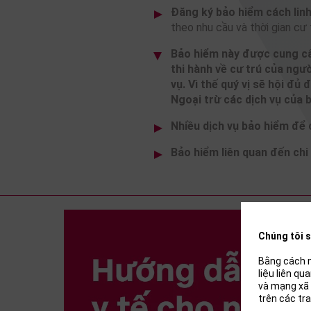
Đăng ký bảo hiểm cách lin
theo nhu cầu và thời gian cư 
Bảo hiểm này được cung cấp
thi hành về cư trú của ngư
vụ. Vì thế quý vị sẽ hội đủ 
Ngoại trừ các dịch vụ của 
Nhiều dịch vụ bảo hiểm để
Bảo hiểm liên quan đến chi 
Chúng tôi s
Bằng cách n
liệu liên q
và mạng xã 
trên các tr