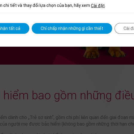
m chi tiết và thay đổi lựa chọn của bạn, hãy xem
.
Cài đặt
hận tất cả
Chỉ chấp nhận những gì cần thiết
Cài đ
 hiểm bao gồm những điều
m dành cho „Trẻ sơ sinh“, gồm chi phí liên quan đến giai đoạn ma
 của người mẹ được bảo hiểm (không bao gồm những thời hạn ch