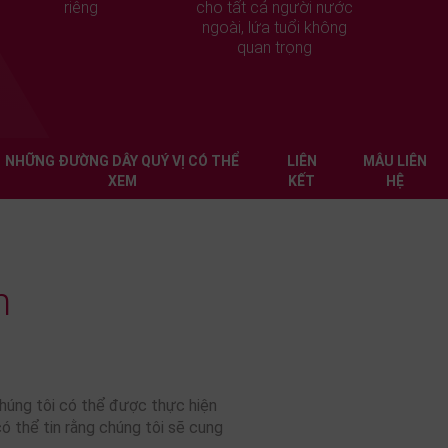
riêng
cho tất cả người nước
ngoài, lứa tuổi không
quan trọng
NHỮNG ĐƯỜNG DÂY QUÝ VỊ CÓ THỂ
LIÊN
MÂU LIÊN
XEM
KẾT
HỆ
m
húng tôi có thể được thực hiện
ó thể tin rằng chúng tôi sẽ cung