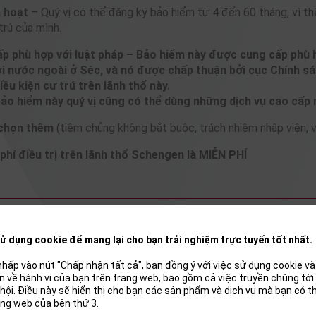
h hoạt
– Quý vị có thể đăng ký bảo hiểm từ 4 đến 60 tháng, vì thế
trú của mình.
 phù hợp với luật pháp – Bảo hiểm này được cung cấp phù hợ
ời nước ngoài ở Séc, và nó được chấp thuận bởi cục Chính sác
điều kiện cư trú trên lãnh thổ này.
bảo hiểm này quý vị cũng có thể dùng những dịch vụ cao cấp 
 chọn thêm
(tiêm chủng không bắt buộc, trách nhiệm nhập viện, v.
phí điều trị trên lãnh thổ Schengen là MIỄN PHÍ
ử dụng cookie để mang lại cho bạn trải nghiệm trực tuyến tốt nhất.
hấp vào nút "Chấp nhận tất cả", bạn đồng ý với việc sử dụng cookie và 
uan về hành vi của bạn trên trang web, bao gồm cả việc truyền chúng tớ
hội. Điều này sẽ hiển thị cho bạn các sản phẩm và dịch vụ mà bạn có 
ang web của bên thứ 3.