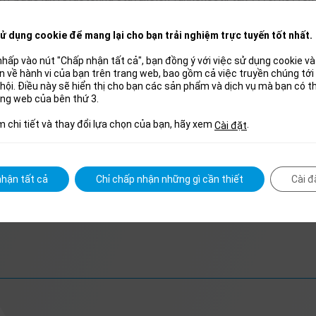
ử dụng cookie để mang lại cho bạn trải nghiệm trực tuyến tốt nhất.
hấp vào nút "Chấp nhận tất cả", bạn đồng ý với việc sử dụng cookie và 
uan về hành vi của bạn trên trang web, bao gồm cả việc truyền chúng tớ
hội. Điều này sẽ hiển thị cho bạn các sản phẩm và dịch vụ mà bạn có 
ang web của bên thứ 3.
m chi tiết và thay đổi lựa chọn của bạn, hãy xem
.
Cài đặt
dujeme?
y zkušenosti s vývojem softwaru
hận tất cả
Chỉ chấp nhận những gì cần thiết
Cài đ
ostatně plnit svěřené úkoly