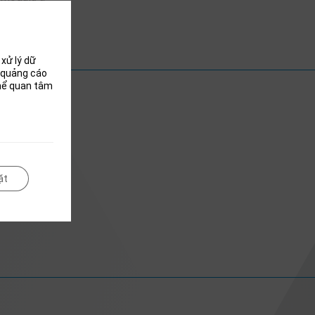
xử lý dữ
i quảng cáo
thể quan tâm
ặt