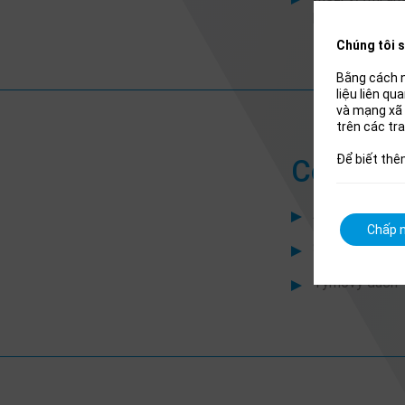
produktů
Chúng tôi s
Bằng cách n
liệu liên q
và mạng xã 
trên các tr
Để biết thê
Co poža
Alespoň 3 rok
Chấp n
Schopnost sam
Týmový duch