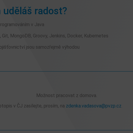
 uděláš radost?
programováním v Java
, Git, MongoDB, Groovy, Jenkins, Docker, Kubernetes
ojišťovnictví jsou samozřejmě výhodou
Možnost pracovat z domova.
topis v ČJ zasílejte, prosím, na
zdenka.vadasova@pvzp.cz
.