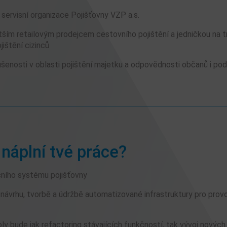
servisní organizace Pojišťovny VZP a.s.
ším retailovým prodejcem cestovního pojištění a jedničkou na tr
jištění cizinců
enosti v oblasti pojištění majetku a odpovědnosti občanů i pod
náplní tvé práce?
čního systému pojišťovny
 návrhu, tvorbě a údržbě automatizované infrastruktury pro pro
ly bude jak refactoring stávajících funkčností, tak vývoj novýc