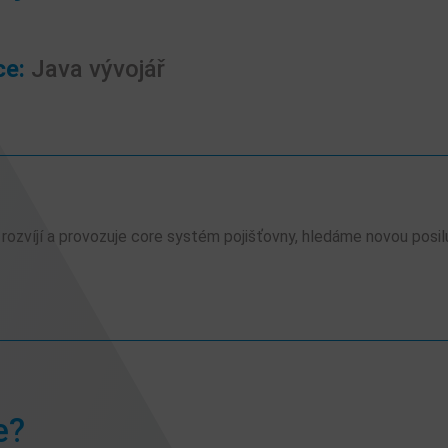
ce:
Java vývojář
 rozvíjí a provozuje core systém pojišťovny, hledáme novou posil
e?