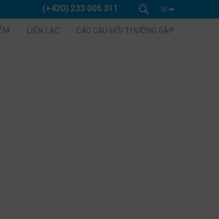
(+420) 233 006 311
VI
IỂM
LIÊN LẠC
CÁC CÂU HỎI THƯỜNG GẶP