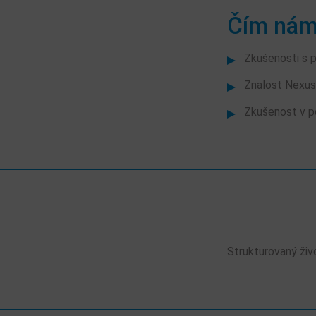
Čím nám
Zkušenosti s 
Znalost Nexus
Zkušenost v p
Strukturovaný živo