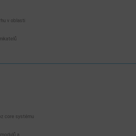
hu v oblasti
nikatelů
voz core systému
h modulů a