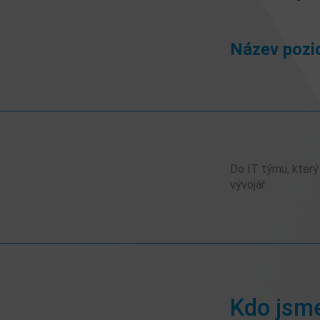
Název pozi
Do IT týmu, který
vývojář.
Kdo jsm