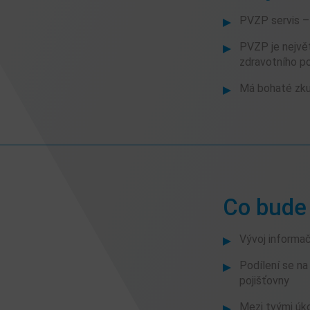
PVZP servis – 
PVZP je největ
zdravotního po
Má bohaté zkuš
Co bude 
Vývoj informa
Podílení se na
pojišťovny
Mezi tvými úko