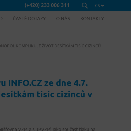
(+420) 233 006 311
CS
D
ČASTÉ DOTAZY
O NÁS
KONTAKTY
MONOPOL KOMPLIKUJE ŽIVOT DESÍTKÁM TISÍC CIZINCŮ
u INFO.CZ ze dne 4.7.
sítkám tisíc cizinců v
išťovna VZP, a.s. (PVZP) jako součást tlaku na