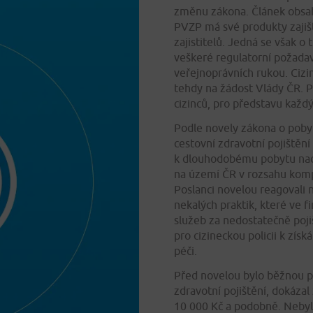
změnu zákona. Článek obsah
PVZP má své produkty zaji
zajistitelů. Jedná se však o t
veškeré regulatorní požadav
veřejnoprávních rukou. Ciz
tehdy na žádost Vlády ČR. P
cizinců, pro představu každý 
Podle novely zákona o poby
cestovní zdravotní pojištění
k dlouhodobému pobytu nad 
na území ČR v rozsahu kompl
Poslanci novelou reagovali n
nekalých praktik, které ve 
služeb za nedostatečně pojiš
pro cizineckou policii k zí
péči.
Před novelou bylo běžnou pra
zdravotní pojištění, dokázal
10 000 Kč a podobně. Nebyl