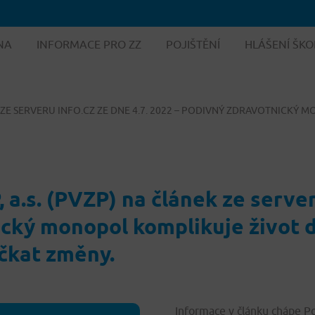
NA
INFORMACE PRO ZZ
POJIŠTĚNÍ
HLÁŠENÍ ŠKO
 ZE SERVERU INFO.CZ ZE DNE 4.7. 2022 – PODIVNÝ ZDRAVOTNICKÝ 
a.s. (PVZP) na článek ze server
cký monopol komplikuje život de
čkat změny.
Informace v článku chápe Poj