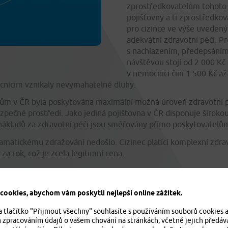
zprostředkovatelům tohoto p
pojišťovny a ti zprostředkov
pro cizince ve výše uvedený
adekvátní zdravotní péči. Pr
s nachlazením, předepsáním 
návštěvou stojí od 2 000 Kč
v nemocnici činí 1 500 Kč až
cnicím vznikaly nevymahatelné dluhy.
ncům v ČR byla poskytována maximální možná úroveň zdravotní pé
zpečné prostředí. Jako jediná pojišťovna v ČR disponuje širokou
 nákladů za zdravotní péči jsou směřovány přímo poskytovatelů
amatickému zdražování nedošlo. Cizinec platící komplexní zdravo
za rok, což je zcela legitimní cena.
 ročně
ookies, abychom vám poskytli nejlepší online zážitek.
a tlačítko "Přijmout všechny" souhlasíte s používáním souborů cookies 
m zpracováním údajů o vašem chování na stránkách, včetně jejich předáv