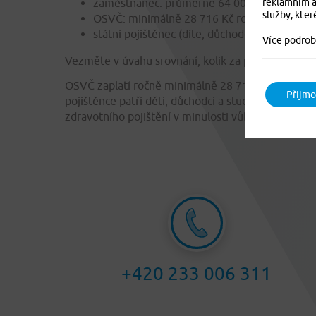
reklamním a
zaměstnanec: průměrně 64 002 Kč (včetně 
služby, kter
OSVČ: minimálně 28 716 Kč ročně
státní pojištěnec (díte, důchodce, studenti):
Více podrob
Vezměte v úvahu srovnání, kolik za pojistku platí
OSVČ zaplatí ročně minimálně 28 716 Kč, a to při 
Přijmo
pojištěnce patří děti, důchodci a studenti, za ty s
zdravotního pojištění v minulosti vůbec. Český obča
+420 233 006 311