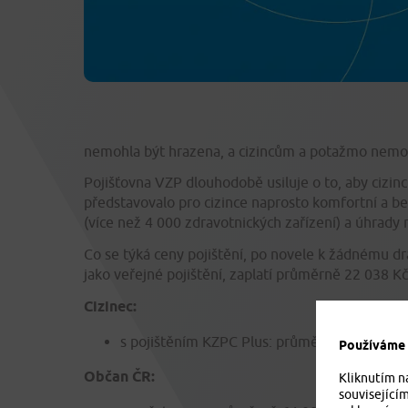
nemohla být hrazena, a cizincům a potažmo nemo
Pojišťovna VZP dlouhodobě usiluje o to, aby cizi
představovalo pro cizince naprosto komfortní a be
(více než 4 000 zdravotnických zařízení) a úhrady
Co se týká ceny pojištění, po novele k žádnému dr
jako veřejné pojištění, zaplatí průměrně 22 038 Kč 
Cizinec:
s pojištěním KZPC Plus: průměrně 22 038 Kč
Používáme c
Občan ČR:
Kliknutím n
související