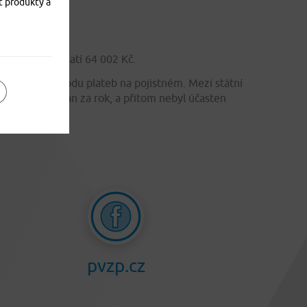
t produkty a
navatele, zaplatí 64 002 Kč.
ná zvýšení odvodu plateb na pojistném. Mezi státní
ě než český občan za rok, a přitom nebyl účasten
 platí více.
pvzp.cz