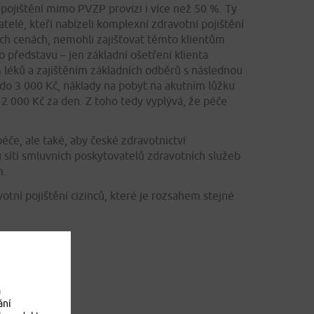
ojištění mimo PVZP provizi i více než 50 %. Ty
atelé, kteří nabízeli komplexní zdravotní pojištění
ch cenách, nemohli zajišťovat těmto klientům
o představu – jen základní ošetření klienta
léků a zajištěním základních odběrů s následnou
 do 3 000 Kč, náklady na pobyt na akutním lůžku
 2 000 Kč za den. Z toho tedy vyplývá, že péče
če, ale také, aby české zdravotnictví
 sítí smluvních poskytovatelů zdravotních služeb
m.
tní pojištění cizinců, které je rozsahem stejné
a
ání