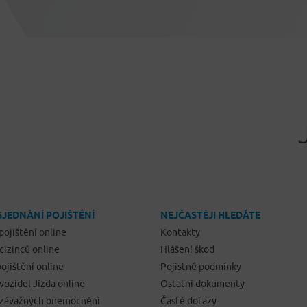
SJEDNÁNÍ POJIŠTĚNÍ
NEJČASTĚJI HLEDÁTE
pojištění online
Kontakty
 cizinců online
Hlášení škod
ojištění online
Pojistné podmínky
 vozidel Jízda online
Ostatní dokumenty
í závažných onemocnění
Časté dotazy