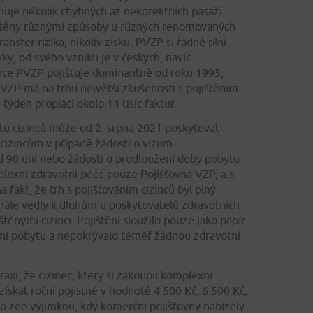
uje několik chybných až nekorektních pasáží.
štěny různými způsoby u různých renomovaných
ransfer rizika, nikoliv zisku. PVZP si řádně plní
ky, od svého vzniku je v českých, navíc
ince PVZP pojišťuje dominantně od roku 1995,
VZP má na trhu největší zkušenosti s pojištěním
týden proplácí okolo 14 tisíc faktur.
tu cizinců může od 2. srpna 2021 poskytovat
 cizincům v případě žádosti o vízum
90 dní nebo žádosti o prodloužení doby pobytu
exní zdravotní péče pouze Pojišťovna VZP, a.s.
a fakt, že trh s pojišťováním cizinců byl plný
finále vedly k dluhům u poskytovatelů zdravotních
těnými cizinci. Pojištění sloužilo pouze jako papír
skání pobytu a nepokrývalo téměř žádnou zdravotní
xí, že cizinec, který si zakoupil komplexní
 získat roční pojistné v hodnotě 4 500 Kč, 6 500 Kč,
o zde výjimkou, kdy komerční pojišťovny nabízely