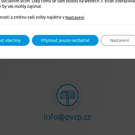
 sociálním sítím. Díky tomu se vám budou na webech 3. stran zobrazova
odvodů zaměstnavatele) ročně
é by vás mohly zajímat.
 23 604 Kč
ností a změnu vaší volby najdete v
.
Nastavení
 český občan. Jde-li o zaměstnance, ročně, včetně odvodů zaměst
nulových příjmech, tzn. jakýkoli příjem převyšující výdaj zname
ut všechny
Přijmout pouze nezbytné
Nastavení
tát ročně platí 23 604 Kč. Z toho vyplývá, že cizinec zaplatí mén
n je často účasten zdravotního pojištění 30 nebo 35 let a přesto
info@pvzp.cz