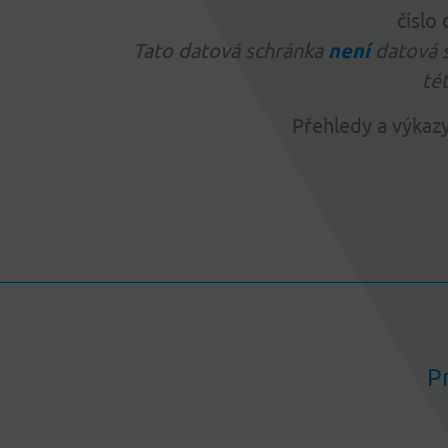
číslo
Tato datová schránka
není
datová s
té
Přehledy a výkaz
P