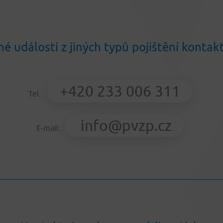
né události z jiných typů pojištění kontak
+420 233 006 311
Tel.:
info@pvzp.cz
E-mail: