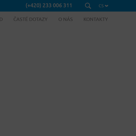
(+420) 233 006 311
CS
D
ČASTÉ DOTAZY
O NÁS
KONTAKTY