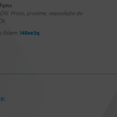
fqmx
.
R). Proto, prosíme, neposílejte do
ČR.
s číslem:
i48ae3q
.
e: