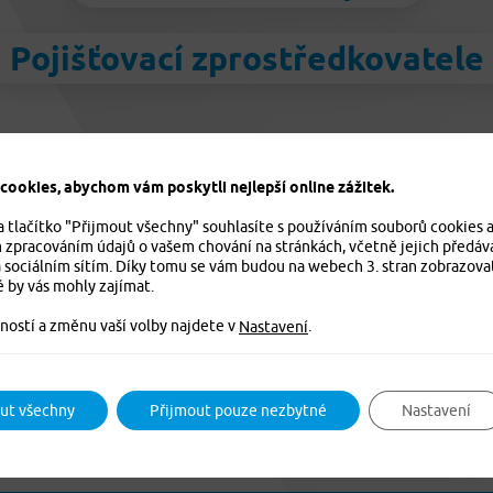
Pojišťovací zprostředkovatele
ookies, abychom vám poskytli nejlepší online zážitek.
a tlačítko "Přijmout všechny" souhlasíte s používáním souborů cookies 
m zpracováním údajů o vašem chování na stránkách, včetně jejich předáv
 sociálním sítím. Díky tomu se vám budou na webech 3. stran zobrazova
losti u cestovního pojištění, zdravotního p
é by vás mohly zajímat.
ů a pojištění vozidel Jízda kontaktujte 
ností a změnu vaší volby najdete v
.
Nastavení
Kontakty na asistenční službu
ut všechny
Přijmout pouze nezbytné
Nastavení