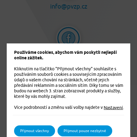
info@pvzp.cz
Používáme cookies, abychom vám poskytli nejlepší
online zážitek.
pvzp.cz
Kliknutím na tlačítko "Přijmout všechny" souhlasíte s
používáním souborů cookies a souvisejícím zpracováním
údajů o vašem chování na stránkách, včetně jejich
předávání reklamním a sociálním sítím. Díky tomu se vám
budou na webech 3. stran zobrazovat produkty a služby,
které by vás mohly zajímat.
Více podrobností a změnu vaší volby najdete v
.
Nastavení
Přijmout všechny
Přijmout pouze nezbytné