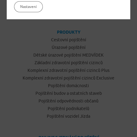
Jistíme vás. To je jisté
Nastavení
PRODUKTY
Cestovní pojištění
Úrazové pojištění
Dětské úrazové pojištění MEDVÍDEK
Základní zdravotní pojištění cizinců
Komplexní zdravotní pojištění cizinců Plus
Komplexní zdravotní pojištění cizinců Exclusive
Pojištění domácnosti
Pojištění budov a ostatních staveb
Pojištění odpovědnosti občanů
Pojištění podnikatelů
Pojištění vozidel Jízda