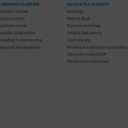
SJEDNÁNÍ POJIŠTĚNÍ
NEJČASTĚJI HLEDÁTE
pojištění online
Kontakty
 cizinců online
Hlášení škod
ojištění online
Pojistné podmínky
 vozidel Jízda online
Ostatní dokumenty
í závažných onemocnění
Časté dotazy
 pracovní neschopnosti
Informace o pojistných produktec
Obchodní místa PVZP
Předsmluvní informace