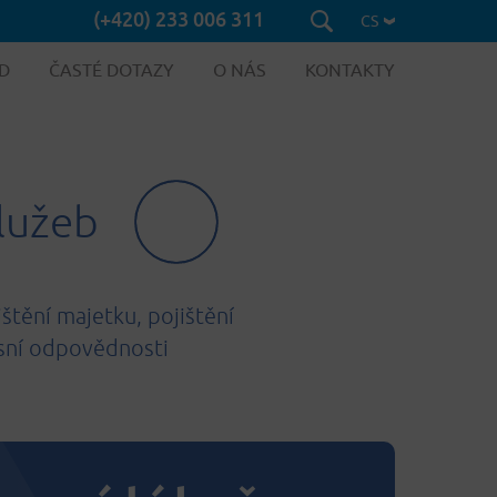
(+420) 233 006 311
CS
D
ČASTÉ DOTAZY
O NÁS
KONTAKTY
služeb
štění majetku, pojištění
esní odpovědnosti