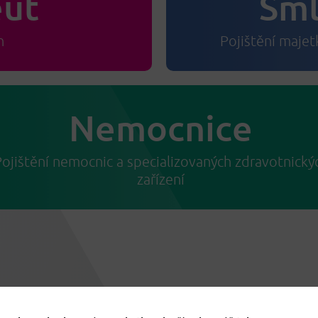
ut
Sml
n
Pojištění majet
Nemocnice
ojištění nemocnic a specializovaných zdravotnický
zařízení