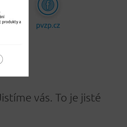
a
ání
t produkty a
pvzp.cz
Jistíme vás. To je jisté