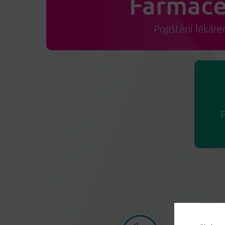
Farmace
Pojištění lékáre
P