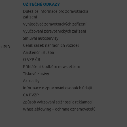
UŽITEČNÉ ODKAZY
Důležité informace pro zdravotnická
zařízení
Vyhledávač zdravotnických zařízení
Vyúčtování zdravotnických zařízení
Smluvní autoservisy
Ceník sazeb náhradních vozidel
h IPID
Asistenční služba
O VZP ČR
Přihlášení k odběru newsletteru
Tiskové zprávy
Aktuality
Informace o zpracování osobních údajů
CA PVZP
Způsob vyřizování stížností a reklamací
Whistleblowing – ochrana oznamovatelů