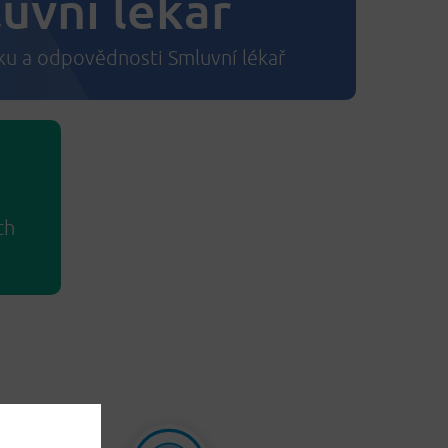
uvní lékař
ku a odpovědnosti Smluvní lékař
ch