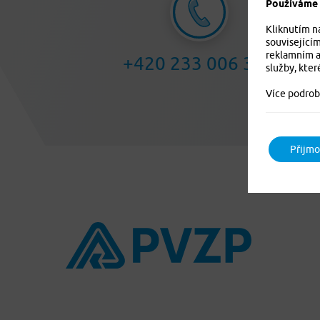
Používáme c
Kliknutím n
související
reklamním a
+420 233 006 311
služby, kter
Více podrob
Přijmo