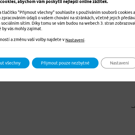
ookies, abychom vám poskytli nejlepší online zážitek.
a tlačítko "Přijmout všechny" souhlasíte s používáním souborů cookies 
m zpracováním údajů o vašem chování na stránkách, včetně jejich předáv
 sociálním sítím. Díky tomu se vám budou na webech 3. stran zobrazova
info@pvzp.cz
é by vás mohly zajímat.
ností a změnu vaší volby najdete v
.
Nastavení
ut všechny
Přijmout pouze nezbytné
Nastavení