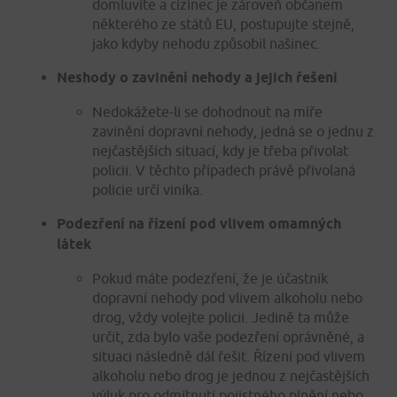
domluvíte a cizinec je zároveň občanem
některého ze států EU, postupujte stejně,
jako kdyby nehodu způsobil našinec.
Neshody o zavinění nehody a jejich řešení
Nedokážete-li se dohodnout na míře
zavinění dopravní nehody, jedná se o jednu z
nejčastějších situací, kdy je třeba přivolat
policii. V těchto případech právě přivolaná
policie určí viníka.
Podezření na řízení pod vlivem omamných
látek
Pokud máte podezření, že je účastník
dopravní nehody pod vlivem alkoholu nebo
drog, vždy volejte policii. Jedině ta může
určit, zda bylo vaše podezření oprávněné, a
situaci následně dál řešit. Řízení pod vlivem
alkoholu nebo drog je jednou z nejčastějších
výluk pro odmítnutí pojistného plnění nebo