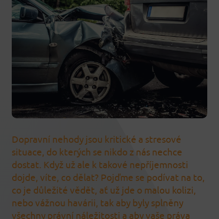
Dopravní nehody jsou kritické a stresové
situace, do kterých se nikdo z nás nechce
dostat. Když už ale k takové nepříjemnosti
dojde, víte, co dělat? Pojďme se podívat na to,
co je důležité vědět, ať už jde o malou kolizi,
nebo vážnou havárii, tak aby byly splněny
všechny právní náležitosti a aby vaše práva