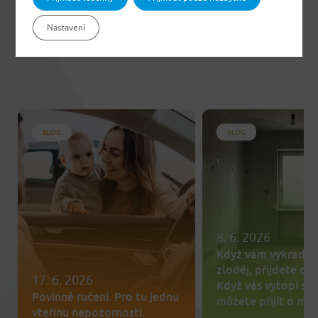
Nastavení
BLOG
BLOG
8. 6. 2026
Když vám vykrade 
zloděj, přijdete o te
17. 6. 2026
Když vás vytopí so
Povinné ručení. Pro tu jednu
můžete přijít o mn
vteřinu nepozornosti.