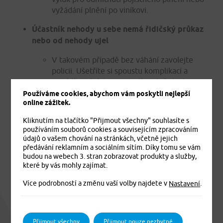
vyžádání plnění po viníkovi.
Účastník nehody u sebe nemá řidičský průkaz
nebo od nehody ujel
V takovém případě bez váhání zavolejte
policii. Ušetříte si spoustu komplikací a
urychlíte výplatu pojistného plnění od
pojišťovny.
Používáme cookies, abychom vám poskytli nejlepší
online zážitek.
Kliknutím na tlačítko "Přijmout všechny" souhlasíte s
Ať už jde o drobný šrám, nebo vážnou kolizi, pamatujte,
používáním souborů cookies a souvisejícím zpracováním
že v situacích, kdy máte u dopravní nehody jakékoliv
údajů o vašem chování na stránkách, včetně jejich
pochybnosti, je přivolání policie vždy správným tahem.
předávání reklamním a sociálním sítím. Díky tomu se vám
Nezapomeňte, že ve hře je i vaše bezpečnost a práva a
budou na webech 3. stran zobrazovat produkty a služby,
které by vás mohly zajímat.
včasné kontaktování policie může celý proces vyřizování
výrazně usnadnit.
Více podrobností a změnu vaší volby najdete v
.
Nastavení
Vše o pojištění vozidel
Přijmout všechny
Přijmout pouze nezbytné