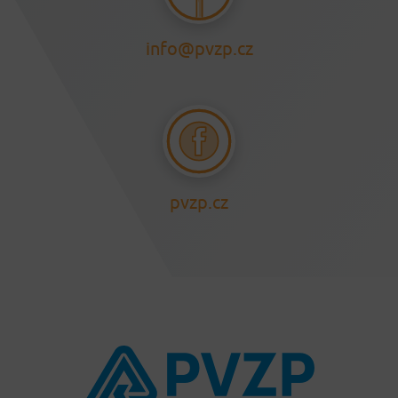
info@pvzp.cz
pvzp.cz