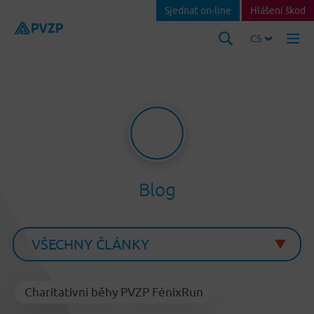
Sjednat on-line
Hlášení škod
CS
Blog
Charitativní běhy PVZP FénixRun