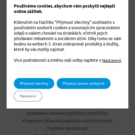
Používáme cookies, abychom vám poskytli nejlepší
online zážitek.
Kliknutím na tlačítko "Přijmout všechny" souhlasíte s
používáním souborů cookies a souvisejícím zpracováním
údajů o vašem chování na stránkách, včetně jejich
předávání reklamním a sociálním sítím. Díky tomu se vám
budou na webech 3. stran zobrazovat produkty a služby,
Jistíme vás. To je jisté
které by vás mohly zajímat.
Více podrobností a změnu vaší volby najdete v
.
Nastavení
PRODUKTY
Cestovní pojištění
Přijmout všechny
Přijmout pouze nezbytné
Úrazové pojištění
Nastavení
Dětské úrazové pojištění MEDVÍDEK
Základní zdravotní pojištění cizinců
Komplexní zdravotní pojištění cizinců Plus
Komplexní zdravotní pojištění cizinců Exclusive
Pojištění domácnosti