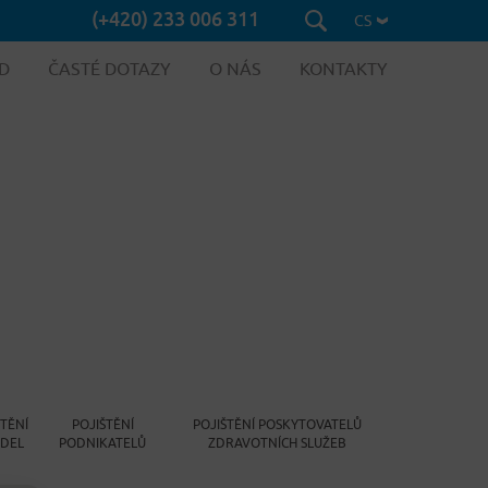
(+420) 233 006 311
CS
D
ČASTÉ DOTAZY
O NÁS
KONTAKTY
ŠTĚNÍ
POJIŠTĚNÍ
POJIŠTĚNÍ POSKYTOVATELŮ
IDEL
PODNIKATELŮ
ZDRAVOTNÍCH SLUŽEB