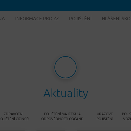
NA
INFORMACE PRO ZZ
POJIŠTĚNÍ
HLÁŠENÍ ŠKO
Aktuality
ZDRAVOTNÍ
POJIŠTĚNÍ MAJETKU A
ÚRAZOVÉ
POJI
POJIŠTĚNÍ CIZINCŮ
ODPOVĚDNOSTI OBČANŮ
POJIŠTĚNÍ
VOZ