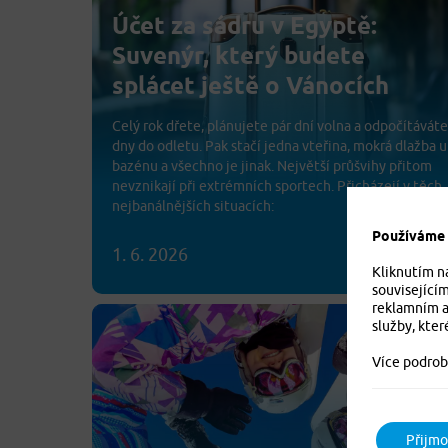
Účet za sádru v Egyptě:
Suvenýr, který budete
splácet ještě o Vánocích
Celý rok dřete, plánujete pár dní volna a odpočítáváte
dny do odletu. Pak stačí jedna vteřina, mokrá dlažba u
bazénu a všechno je jinak. Největší průšvihy přitom
nevznikají při extrémních sportech. Přicházejí v těch
nejbanálnějších situacích:
Používáme c
1. 6. 2026
Kliknutím n
související
reklamním a
služby, kter
Více podrob
Přijmo