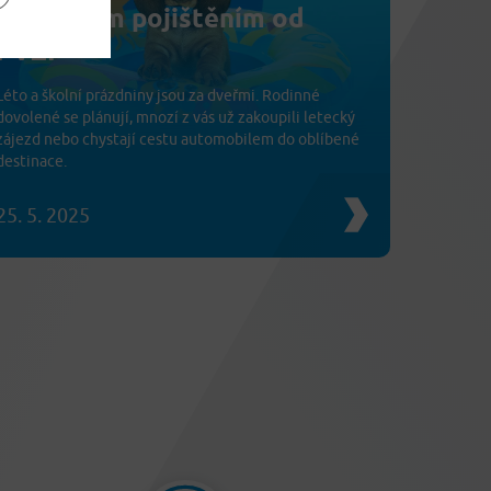
cestovním pojištěním od
PVZP
Léto a školní prázdniny jsou za dveřmi. Rodinné
dovolené se plánují, mnozí z vás už zakoupili letecký
zájezd nebo chystají cestu automobilem do oblíbené
destinace.
25. 5. 2025