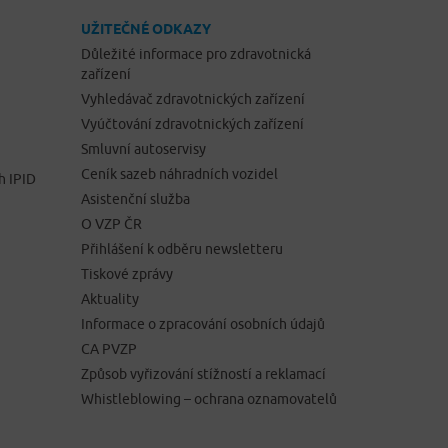
UŽITEČNÉ ODKAZY
Důležité informace pro zdravotnická
zařízení
Vyhledávač zdravotnických zařízení
Vyúčtování zdravotnických zařízení
Smluvní autoservisy
Ceník sazeb náhradních vozidel
h IPID
Asistenční služba
O VZP ČR
Přihlášení k odběru newsletteru
Tiskové zprávy
Aktuality
Informace o zpracování osobních údajů
CA PVZP
Způsob vyřizování stížností a reklamací
Whistleblowing – ochrana oznamovatelů