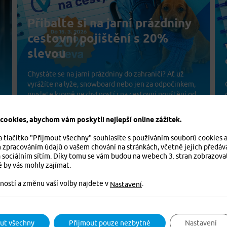
Přibalte si na jarní prázdniny
cestovní pojištění s 20%
slevou
Chystáte se na jarní prázdniny do zahraničí? Ať už
vyrážíte na lyže, snowboard nebo jen za odpočinkem,
myslete kromě nezbytností i na cestovní pojištění od
PVZP – nyní se slevou 20 % až do 15. 3. 2026.
ookies, abychom vám poskytli nejlepší online zážitek.
15. 1. 2026
a tlačítko "Přijmout všechny" souhlasíte s používáním souborů cookies 
m zpracováním údajů o vašem chování na stránkách, včetně jejich předáv
 sociálním sítím. Díky tomu se vám budou na webech 3. stran zobrazova
é by vás mohly zajímat.
ností a změnu vaší volby najdete v
.
Nastavení
Další báječná sleva: Na
ut všechny
Přijmout pouze nezbytné
Nastavení