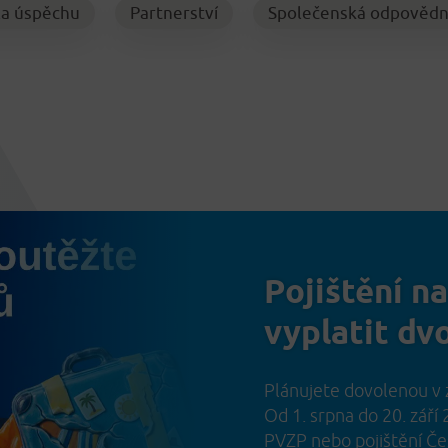
la úspěchu
Partnerství
Společenská odpovědn
Pojištění n
vyplatit dv
Plánujete dovolenou v 
Od 1. srpna do 20. září
PVZP nebo pojištění Čes