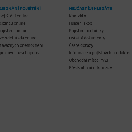
SJEDNÁNÍ POJIŠTĚNÍ
NEJČASTĚJI HLEDÁTE
pojištění online
Kontakty
 cizinců online
Hlášení škod
ojištění online
Pojistné podmínky
 vozidel Jízda online
Ostatní dokumenty
í závažných onemocnění
Časté dotazy
 pracovní neschopnosti
Informace o pojistných produktec
Obchodní místa PVZP
Předsmluvní informace