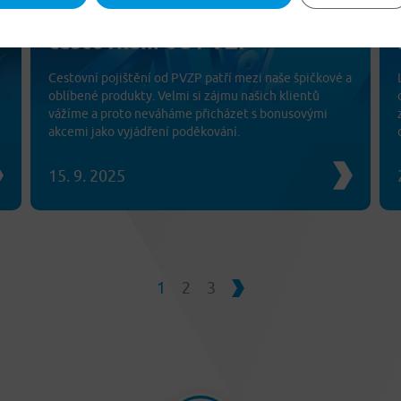
v
podzim ušetříte 20% s
cestovkem od PVZP
Cestovní pojištění od PVZP patří mezi naše špičkové a
oblíbené produkty. Velmi si zájmu našich klientů
vážíme a proto neváháme přicházet s bonusovými
akcemi jako vyjádření poděkování.
15. 9. 2025
1
2
3