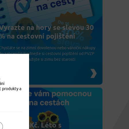
Vyrazte na hory se slevou 30
% na cestovní pojištění
Chystáte se na zimní dovolenou nebo vánoční nákupy
do zahraničí? Sjednejte si cestovní pojištění od PVZP
se slevou 30 % a užijte si zimu bez starostí.
3. 12. 2025
a
ání
t produkty a
Děti za 0 Kč. Léto s