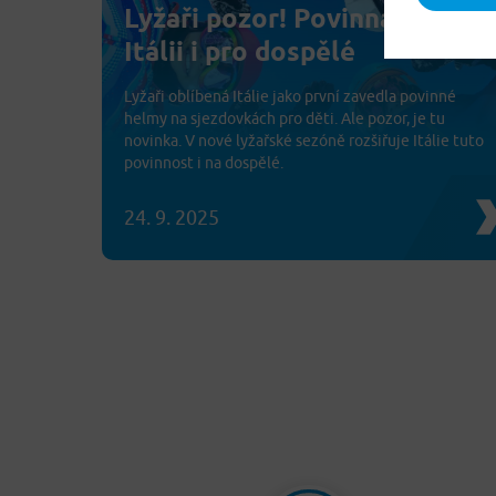
Lyžaři pozor! Povinná helma 
Itálii i pro dospělé
Lyžaři oblíbená Itálie jako první zavedla povinné
helmy na sjezdovkách pro děti. Ale pozor, je tu
novinka. V nové lyžařské sezóně rozšiřuje Itálie tuto
povinnost i na dospělé.
24. 9. 2025