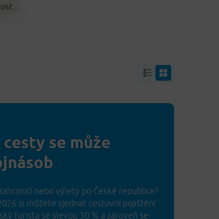
ost
a cesty se může
ojnásob
zahraničí nebo výlety po České republice?
 2026 si můžete sjednat cestovní pojištění
ký turista se slevou 30 % a zároveň se