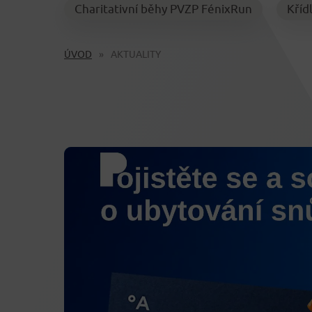
Charitativní běhy PVZP FénixRun
Kříd
ÚVOD
AKTUALITY