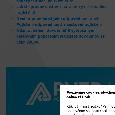
zabezpečit věci ve svém autě
Jak si správně nastavit parametry cestovního
pojištění?
Není odpovědnost jako odpovědnost aneb
Pojištění odpovědnosti a cestovní pojištění
Alkohol během dovolené? S vylepšeným
cestovním pojištěním si užijete dovolenou se
vším všudy.
Používáme cookies, abychom 
online zážitek.
Kliknutím na tlačítko "Přijmou
používáním souborů cookies a