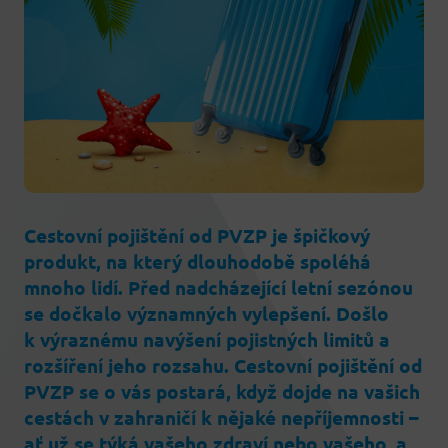
Cestovní pojištění od PVZP je špičkový
produkt, na který dlouhodobě spoléhá
mnoho lidí. Před nadcházející letní sezónou
se dočkalo významných vylepšení. Došlo
k výraznému navýšení pojistných limitů a
rozšíření jeho rozsahu. Cestovní pojištění od
PVZP se o vás postará, když dojde na vašich
cestách v zahraničí k nějaké nepříjemnosti –
ať už se týká vašeho zdraví nebo vašeho, a