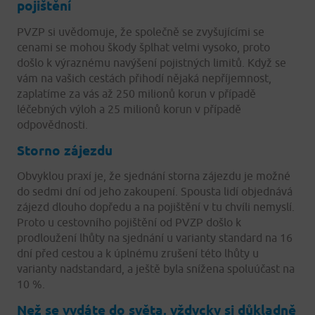
pojištění
PVZP si uvědomuje, že společně se zvyšujícími se
cenami se mohou škody šplhat velmi vysoko, proto
došlo k výraznému navýšení pojistných limitů. Když se
vám na vašich cestách přihodí nějaká nepříjemnost,
zaplatíme za vás až 250 milionů korun v případě
léčebných výloh a 25 milionů korun v případě
odpovědnosti.
Storno zájezdu
Obvyklou praxí je, že sjednání storna zájezdu je možné
do sedmi dní od jeho zakoupení. Spousta lidí objednává
zájezd dlouho dopředu a na pojištění v tu chvíli nemyslí.
Proto u cestovního pojištění od PVZP došlo k
prodloužení lhůty na sjednání u varianty standard na 16
dní před cestou a k úplnému zrušení této lhůty u
varianty nadstandard, a ještě byla snížena spoluúčast na
10 %.
Než se vydáte do světa, vždycky si důkladně