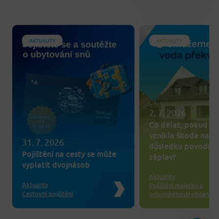
AKTUALITY
AKTUALITY
2. 7. 2026
Co dělat, pokud v
vznikla škoda na m
31. 7. 2026
důsledku povodní 
Pojištění na cesty se může
záplav?
vyplatit dvojnásob
Aktuality
Aktuality
Pojištění majetku a
Cestovní pojištění
odpovědnosti občanů