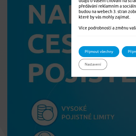
údajů o vašem chování na strá
předávání reklamním a sociáln
budou na webech 3. stran zobr
které by vás mohly zajímat.
Více podrobností a změnu vaší
Přijmout všechny
Přij
Nastavení