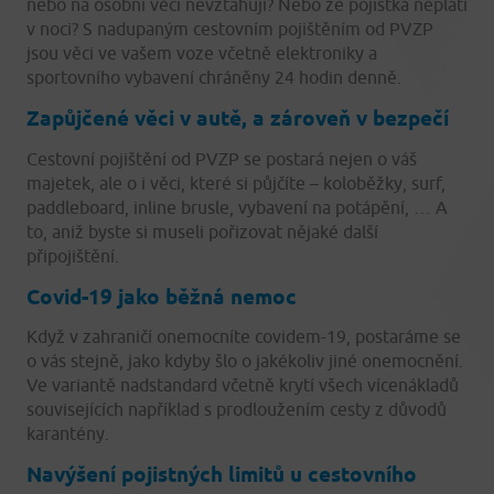
nebo na osobní věci nevztahují? Nebo že pojistka neplatí
v noci? S nadupaným cestovním pojištěním od PVZP
jsou věci ve vašem voze včetně elektroniky a
sportovního vybavení chráněny 24 hodin denně.
Zapůjčené věci v autě, a zároveň v bezpečí
Cestovní pojištění od PVZP se postará nejen o váš
majetek, ale o i věci, které si půjčíte – koloběžky, surf,
paddleboard, inline brusle, vybavení na potápění, … A
to, aniž byste si museli pořizovat nějaké další
připojištění.
Covid-19 jako běžná nemoc
Když v zahraničí onemocníte covidem-19, postaráme se
o vás stejně, jako kdyby šlo o jakékoliv jiné onemocnění.
Ve variantě nadstandard včetně krytí všech vícenákladů
souvisejících například s prodloužením cesty z důvodů
karantény.
Navýšení pojistných limitů u cestovního