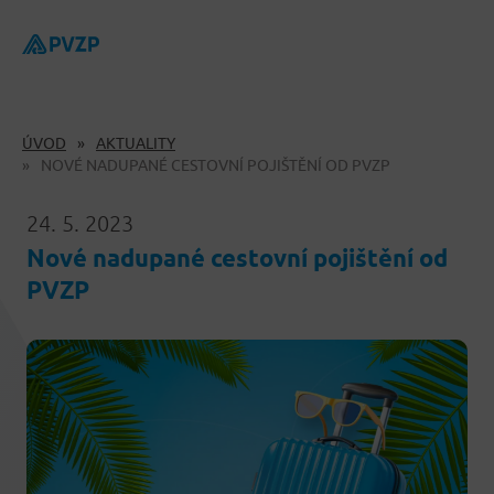
ÚVOD
AKTUALITY
NOVÉ NADUPANÉ CESTOVNÍ POJIŠTĚNÍ OD PVZP
24. 5. 2023
Nové nadupané cestovní pojištění od
PVZP