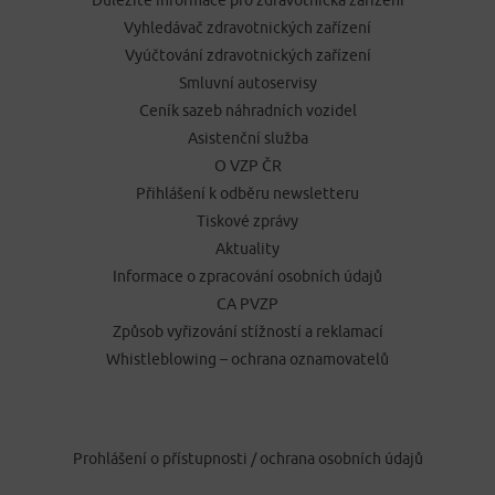
Důležité informace pro zdravotnická zařízení
Vyhledávač zdravotnických zařízení
Vyúčtování zdravotnických zařízení
Smluvní autoservisy
Ceník sazeb náhradních vozidel
Asistenční služba
O VZP ČR
Přihlášení k odběru newsletteru
Tiskové zprávy
Aktuality
Informace o zpracování osobních údajů
CA PVZP
Způsob vyřizování stížností a reklamací
Whistleblowing – ochrana oznamovatelů
Prohlášení o přístupnosti
/
ochrana osobních údajů