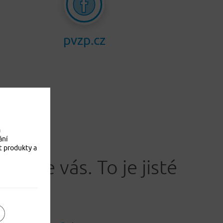
pvzp.cz
a
ání
t produkty a
Jistíme vás. To je jisté