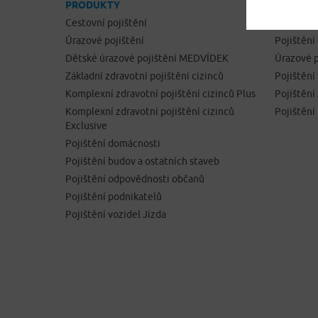
PRODUKTY
ONLINE 
Cestovní pojištění
Cestovní 
Úrazové pojištění
Pojištění
Dětské úrazové pojištění MEDVÍDEK
Úrazové p
Základní zdravotní pojištění cizinců
Pojištění
Komplexní zdravotní pojištění cizinců Plus
Pojištěn
Komplexní zdravotní pojištění cizinců
Pojištění
Exclusive
Pojištění domácnosti
Pojištění budov a ostatních staveb
Pojištění odpovědnosti občanů
Pojištění podnikatelů
Pojištění vozidel Jízda