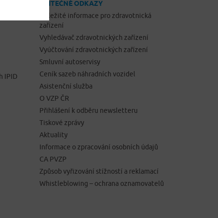
UŽITEČNÉ ODKAZY
Důležité informace pro zdravotnická
zařízení
Vyhledávač zdravotnických zařízení
Vyúčtování zdravotnických zařízení
Smluvní autoservisy
Ceník sazeb náhradních vozidel
h IPID
Asistenční služba
O VZP ČR
Přihlášení k odběru newsletteru
Tiskové zprávy
Aktuality
Informace o zpracování osobních údajů
CA PVZP
Způsob vyřizování stížností a reklamací
Whistleblowing – ochrana oznamovatelů