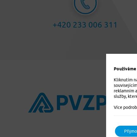
+420 233 006 311
Používáme c
Kliknutím n
související
reklamním a
služby, kter
Více podrob
Přijmo