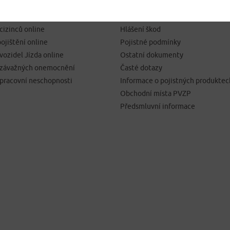
SJEDNÁNÍ POJIŠTĚNÍ
NEJČASTĚJI HLEDÁTE
pojištění online
Kontakty
 cizinců online
Hlášení škod
ojištění online
Pojistné podmínky
 vozidel Jízda online
Ostatní dokumenty
í závažných onemocnění
Časté dotazy
 pracovní neschopnosti
Informace o pojistných produktec
Obchodní místa PVZP
Předsmluvní informace