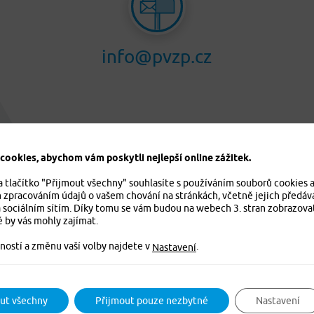
info@pvzp.cz
ookies, abychom vám poskytli nejlepší online zážitek.
a tlačítko "Přijmout všechny" souhlasíte s používáním souborů cookies 
m zpracováním údajů o vašem chování na stránkách, včetně jejich předáv
 sociálním sítím. Díky tomu se vám budou na webech 3. stran zobrazova
é by vás mohly zajímat.
ností a změnu vaší volby najdete v
.
Nastavení
ut všechny
Přijmout pouze nezbytné
Nastavení