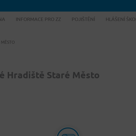
NA
INFORMACE PRO ZZ
POJIŠTĚNÍ
HLÁŠENÍ ŠKO
É MĚSTO
ké Hradiště Staré Město