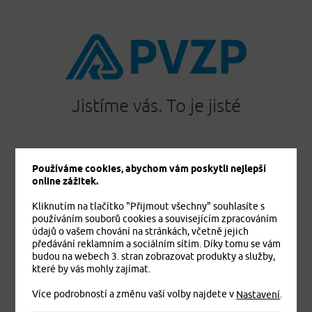
Jistíme vás. To je jisté
Používáme cookies, abychom vám poskytli nejlepší
PRODUKTY
online zážitek.
Cestovní pojištění
Kliknutím na tlačítko "Přijmout všechny" souhlasíte s
Úrazové pojištění
používáním souborů cookies a souvisejícím zpracováním
Dětské úrazové pojištění MEDVÍDEK
údajů o vašem chování na stránkách, včetně jejich
Základní zdravotní pojištění cizinců
předávání reklamním a sociálním sítím. Díky tomu se vám
budou na webech 3. stran zobrazovat produkty a služby,
Komplexní zdravotní pojištění cizinců Plus
které by vás mohly zajímat.
Komplexní zdravotní pojištění cizinců Exclusive
Více podrobností a změnu vaší volby najdete v
.
Pojištění domácnosti
Nastavení
Pojištění budov a ostatních staveb