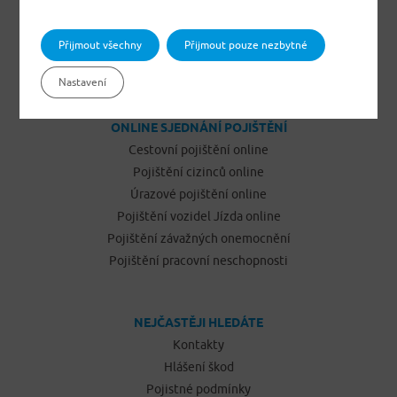
Pojištění odpovědnosti občanů
Pojištění podnikatelů
Přijmout všechny
Přijmout pouze nezbytné
Pojištění vozidel Jízda
Nastavení
ONLINE SJEDNÁNÍ POJIŠTĚNÍ
Cestovní pojištění online
Pojištění cizinců online
Úrazové pojištění online
Pojištění vozidel Jízda online
Pojištění závažných onemocnění
Pojištění pracovní neschopnosti
NEJČASTĚJI HLEDÁTE
Kontakty
Hlášení škod
Pojistné podmínky