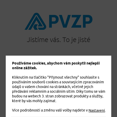
Jistíme vás. To je jisté
Používáme cookies, abychom vám poskytli nejlepší
PRODUKTY
online zážitek.
Cestovní pojištění
Kliknutím na tlačítko "Přijmout všechny" souhlasíte s
Úrazové pojištění
používáním souborů cookies a souvisejícím zpracováním
Dětské úrazové pojištění MEDVÍDEK
údajů o vašem chování na stránkách, včetně jejich
Základní zdravotní pojištění cizinců
předávání reklamním a sociálním sítím. Díky tomu se vám
budou na webech 3. stran zobrazovat produkty a služby,
Komplexní zdravotní pojištění cizinců Plus
které by vás mohly zajímat.
Komplexní zdravotní pojištění cizinců Exclusive
Více podrobností a změnu vaší volby najdete v
.
Pojištění domácnosti
Nastavení
Pojištění budov a ostatních staveb