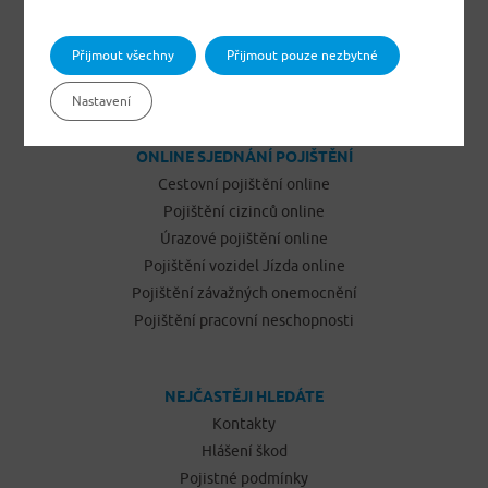
Pojištění odpovědnosti občanů
Pojištění podnikatelů
Přijmout všechny
Přijmout pouze nezbytné
Pojištění vozidel Jízda
Nastavení
ONLINE SJEDNÁNÍ POJIŠTĚNÍ
Cestovní pojištění online
Pojištění cizinců online
Úrazové pojištění online
Pojištění vozidel Jízda online
Pojištění závažných onemocnění
Pojištění pracovní neschopnosti
NEJČASTĚJI HLEDÁTE
Kontakty
Hlášení škod
Pojistné podmínky