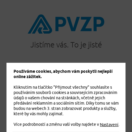
Jistíme vás. To je jisté
Používáme cookies, abychom vám poskytli nejlepší
PRODUKTY
online zážitek.
Cestovní pojištění
Kliknutím na tlačítko "Přijmout všechny" souhlasíte s
Úrazové pojištění
používáním souborů cookies a souvisejícím zpracováním
Dětské úrazové pojištění MEDVÍDEK
údajů o vašem chování na stránkách, včetně jejich
Základní zdravotní pojištění cizinců
předávání reklamním a sociálním sítím. Díky tomu se vám
budou na webech 3. stran zobrazovat produkty a služby,
Komplexní zdravotní pojištění cizinců Plus
které by vás mohly zajímat.
Komplexní zdravotní pojištění cizinců Exclusive
Více podrobností a změnu vaší volby najdete v
.
Pojištění domácnosti
Nastavení
Pojištění budov a ostatních staveb