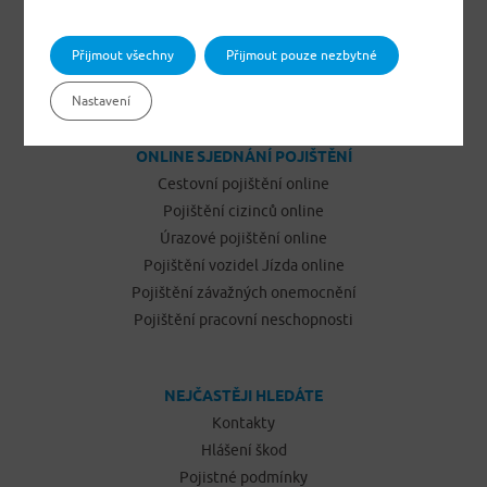
Pojištění odpovědnosti občanů
Pojištění podnikatelů
Přijmout všechny
Přijmout pouze nezbytné
Pojištění vozidel Jízda
Nastavení
ONLINE SJEDNÁNÍ POJIŠTĚNÍ
Cestovní pojištění online
Pojištění cizinců online
Úrazové pojištění online
Pojištění vozidel Jízda online
Pojištění závažných onemocnění
Pojištění pracovní neschopnosti
NEJČASTĚJI HLEDÁTE
Kontakty
Hlášení škod
Pojistné podmínky