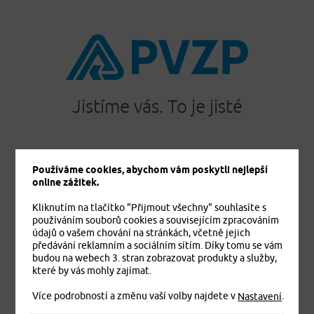
Jistíme vás. To je jisté
Používáme cookies, abychom vám poskytli nejlepší
PRODUKTY
online zážitek.
Cestovní pojištění
Kliknutím na tlačítko "Přijmout všechny" souhlasíte s
Úrazové pojištění
používáním souborů cookies a souvisejícím zpracováním
Dětské úrazové pojištění MEDVÍDEK
údajů o vašem chování na stránkách, včetně jejich
Základní zdravotní pojištění cizinců
předávání reklamním a sociálním sítím. Díky tomu se vám
budou na webech 3. stran zobrazovat produkty a služby,
Komplexní zdravotní pojištění cizinců Plus
které by vás mohly zajímat.
Komplexní zdravotní pojištění cizinců Exclusive
Více podrobností a změnu vaší volby najdete v
.
Pojištění domácnosti
Nastavení
Pojištění budov a ostatních staveb