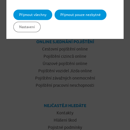
Pojištění odpovědnosti občanů
Pojištění podnikatelů
Přijmout všechny
Přijmout pouze nezbytné
Pojištění vozidel Jízda
Nastavení
ONLINE SJEDNÁNÍ POJIŠTĚNÍ
Cestovní pojištění online
Pojištění cizinců online
Úrazové pojištění online
Pojištění vozidel Jízda online
Pojištění závažných onemocnění
Pojištění pracovní neschopnosti
NEJČASTĚJI HLEDÁTE
Kontakty
Hlášení škod
Pojistné podmínky