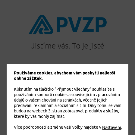
Jistíme vás. To je jisté
Používáme cookies, abychom vám poskytli nejlepší
PRODUKTY
online zážitek.
Cestovní pojištění
Kliknutím na tlačítko "Přijmout všechny" souhlasíte s
Úrazové pojištění
používáním souborů cookies a souvisejícím zpracováním
Dětské úrazové pojištění MEDVÍDEK
údajů o vašem chování na stránkách, včetně jejich
Základní zdravotní pojištění cizinců
předávání reklamním a sociálním sítím. Díky tomu se vám
budou na webech 3. stran zobrazovat produkty a služby,
Komplexní zdravotní pojištění cizinců Plus
které by vás mohly zajímat.
Komplexní zdravotní pojištění cizinců Exclusive
Více podrobností a změnu vaší volby najdete v
.
Pojištění domácnosti
Nastavení
Pojištění budov a ostatních staveb