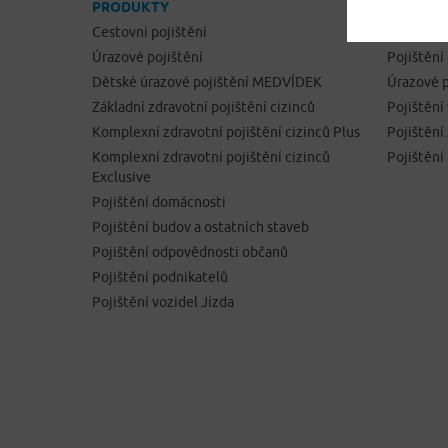
PRODUKTY
ONLINE 
Cestovní pojištění
Cestovní 
Úrazové pojištění
Pojištění
Dětské úrazové pojištění MEDVÍDEK
Úrazové p
Základní zdravotní pojištění cizinců
Pojištění
Komplexní zdravotní pojištění cizinců Plus
Pojištěn
Komplexní zdravotní pojištění cizinců
Pojištění
Exclusive
Pojištění domácnosti
Pojištění budov a ostatních staveb
Pojištění odpovědnosti občanů
Pojištění podnikatelů
Pojištění vozidel Jízda