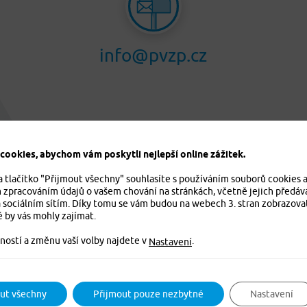
info@pvzp.cz
ookies, abychom vám poskytli nejlepší online zážitek.
a tlačítko "Přijmout všechny" souhlasíte s používáním souborů cookies 
m zpracováním údajů o vašem chování na stránkách, včetně jejich předáv
 sociálním sítím. Díky tomu se vám budou na webech 3. stran zobrazova
é by vás mohly zajímat.
ností a změnu vaší volby najdete v
.
Nastavení
ut všechny
Přijmout pouze nezbytné
Nastavení