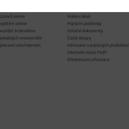
SJEDNÁNÍ POJIŠTĚNÍ
NEJČASTĚJI HLEDÁTE
pojištění online
Kontakty
 cizinců online
Hlášení škod
ojištění online
Pojistné podmínky
 vozidel Jízda online
Ostatní dokumenty
í závažných onemocnění
Časté dotazy
 pracovní neschopnosti
Informace o pojistných produktec
Obchodní místa PVZP
Předsmluvní informace