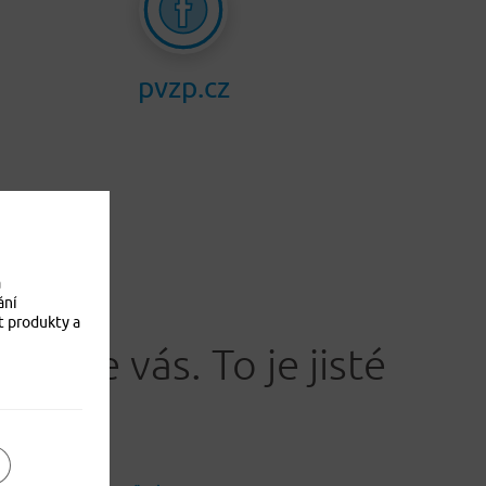
pvzp.cz
a
ání
t produkty a
Jistíme vás. To je jisté