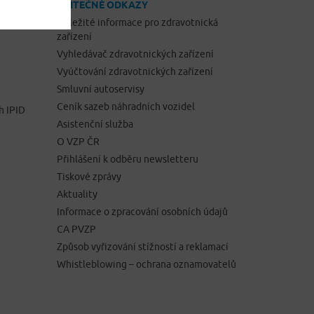
UŽITEČNÉ ODKAZY
Důležité informace pro zdravotnická
zařízení
Vyhledávač zdravotnických zařízení
Vyúčtování zdravotnických zařízení
Smluvní autoservisy
Ceník sazeb náhradních vozidel
h IPID
Asistenční služba
O VZP ČR
Přihlášení k odběru newsletteru
Tiskové zprávy
Aktuality
Informace o zpracování osobních údajů
CA PVZP
Způsob vyřizování stížností a reklamací
Whistleblowing – ochrana oznamovatelů