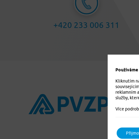
+420 233 006 311
Používáme c
Kliknutím n
související
reklamním a
služby, kter
Více podrob
Přijmo