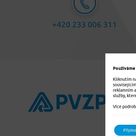
+420 233 006 311
Používáme c
Kliknutím n
související
reklamním a
služby, kter
Více podrob
Přijmo