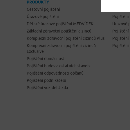
PRODUKTY
ONLINE 
Cestovní pojištění
Cestovní 
Úrazové pojištění
Pojištění
Dětské úrazové pojištění MEDVÍDEK
Úrazové p
Základní zdravotní pojištění cizinců
Pojištění
Komplexní zdravotní pojištění cizinců Plus
Pojištěn
Komplexní zdravotní pojištění cizinců
Pojištění
Exclusive
Pojištění domácnosti
Pojištění budov a ostatních staveb
Pojištění odpovědnosti občanů
Pojištění podnikatelů
Pojištění vozidel Jízda