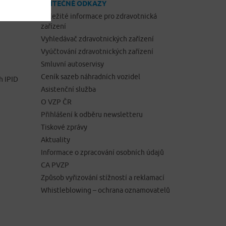
UŽITEČNÉ ODKAZY
Důležité informace pro zdravotnická
zařízení
Vyhledávač zdravotnických zařízení
Vyúčtování zdravotnických zařízení
Smluvní autoservisy
Ceník sazeb náhradních vozidel
h IPID
Asistenční služba
O VZP ČR
Přihlášení k odběru newsletteru
Tiskové zprávy
Aktuality
Informace o zpracování osobních údajů
CA PVZP
Způsob vyřizování stížností a reklamací
Whistleblowing – ochrana oznamovatelů