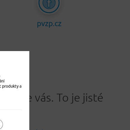
pvzp.cz
a
ání
t produkty a
Jistíme vás. To je jisté