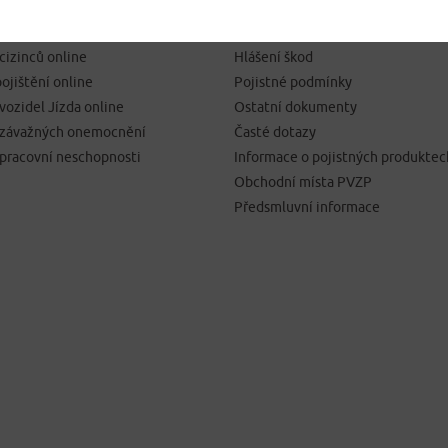
SJEDNÁNÍ POJIŠTĚNÍ
NEJČASTĚJI HLEDÁTE
pojištění online
Kontakty
 cizinců online
Hlášení škod
ojištění online
Pojistné podmínky
 vozidel Jízda online
Ostatní dokumenty
í závažných onemocnění
Časté dotazy
 pracovní neschopnosti
Informace o pojistných produktec
Obchodní místa PVZP
Předsmluvní informace