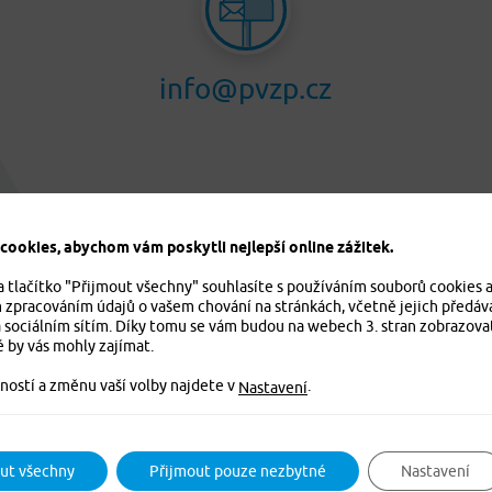
info@pvzp.cz
ookies, abychom vám poskytli nejlepší online zážitek.
a tlačítko "Přijmout všechny" souhlasíte s používáním souborů cookies 
m zpracováním údajů o vašem chování na stránkách, včetně jejich předáv
 sociálním sítím. Díky tomu se vám budou na webech 3. stran zobrazova
é by vás mohly zajímat.
ností a změnu vaší volby najdete v
.
Nastavení
ut všechny
Přijmout pouze nezbytné
Nastavení