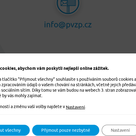
info@pvzp.cz
ookies, abychom vám poskytli nejlepší online zážitek.
a tlačítko "Přijmout všechny" souhlasíte s používáním souborů cookies 
m zpracováním údajů o vašem chování na stránkách, včetně jejich předáv
 sociálním sítím. Díky tomu se vám budou na webech 3. stran zobrazova
é by vás mohly zajímat.
ností a změnu vaší volby najdete v
.
Nastavení
ut všechny
Přijmout pouze nezbytné
Nastavení