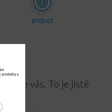
pvzp.cz
a
ání
t produkty a
Jistíme vás. To je jisté