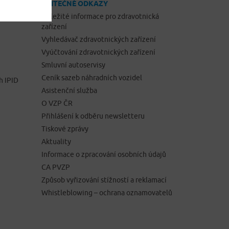
UŽITEČNÉ ODKAZY
Důležité informace pro zdravotnická
zařízení
Vyhledávač zdravotnických zařízení
Vyúčtování zdravotnických zařízení
Smluvní autoservisy
Ceník sazeb náhradních vozidel
h IPID
Asistenční služba
O VZP ČR
Přihlášení k odběru newsletteru
Tiskové zprávy
Aktuality
Informace o zpracování osobních údajů
CA PVZP
Způsob vyřizování stížností a reklamací
Whistleblowing – ochrana oznamovatelů