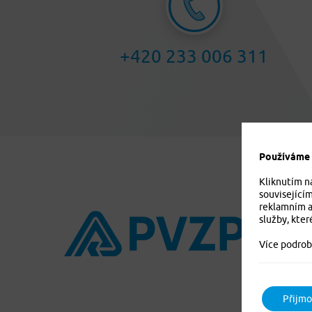
+420 233 006 311
Používáme c
Kliknutím n
související
reklamním a
služby, kter
Více podrob
Přijmo