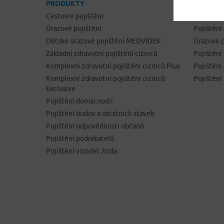
PRODUKTY
ONLINE 
Cestovní pojištění
Cestovní 
Úrazové pojištění
Pojištění
Dětské úrazové pojištění MEDVÍDEK
Úrazové p
Základní zdravotní pojištění cizinců
Pojištění
Komplexní zdravotní pojištění cizinců Plus
Pojištěn
Komplexní zdravotní pojištění cizinců
Pojištění
Exclusive
Pojištění domácnosti
Pojištění budov a ostatních staveb
Pojištění odpovědnosti občanů
Pojištění podnikatelů
Pojištění vozidel Jízda