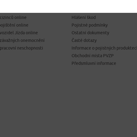
SJEDNÁNÍ POJIŠTĚNÍ
NEJČASTĚJI HLEDÁTE
pojištění online
Kontakty
 cizinců online
Hlášení škod
ojištění online
Pojistné podmínky
 vozidel Jízda online
Ostatní dokumenty
í závažných onemocnění
Časté dotazy
 pracovní neschopnosti
Informace o pojistných produktec
Obchodní místa PVZP
Předsmluvní informace