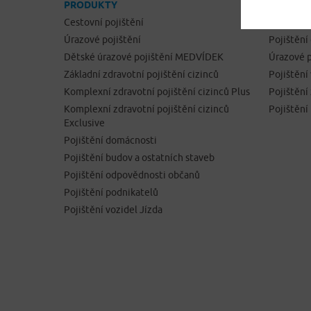
PRODUKTY
ONLINE 
Cestovní pojištění
Cestovní 
Úrazové pojištění
Pojištění
Dětské úrazové pojištění MEDVÍDEK
Úrazové p
Základní zdravotní pojištění cizinců
Pojištění
Komplexní zdravotní pojištění cizinců Plus
Pojištěn
Komplexní zdravotní pojištění cizinců
Pojištění
Exclusive
Pojištění domácnosti
Pojištění budov a ostatních staveb
Pojištění odpovědnosti občanů
Pojištění podnikatelů
Pojištění vozidel Jízda