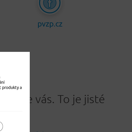
pvzp.cz
a
ání
t produkty a
Jistíme vás. To je jisté