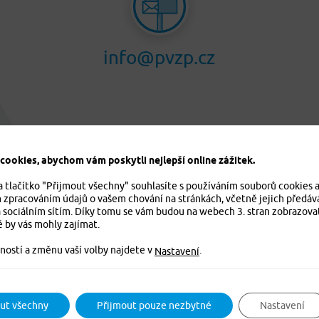
info@pvzp.cz
ookies, abychom vám poskytli nejlepší online zážitek.
a tlačítko "Přijmout všechny" souhlasíte s používáním souborů cookies 
m zpracováním údajů o vašem chování na stránkách, včetně jejich předáv
 sociálním sítím. Díky tomu se vám budou na webech 3. stran zobrazova
é by vás mohly zajímat.
ností a změnu vaší volby najdete v
.
Nastavení
ut všechny
Přijmout pouze nezbytné
Nastavení