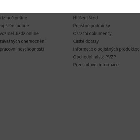
SJEDNÁNÍ POJIŠTĚNÍ
NEJČASTĚJI HLEDÁTE
pojištění online
Kontakty
 cizinců online
Hlášení škod
ojištění online
Pojistné podmínky
 vozidel Jízda online
Ostatní dokumenty
í závažných onemocnění
Časté dotazy
 pracovní neschopnosti
Informace o pojistných produktec
Obchodní místa PVZP
Předsmluvní informace