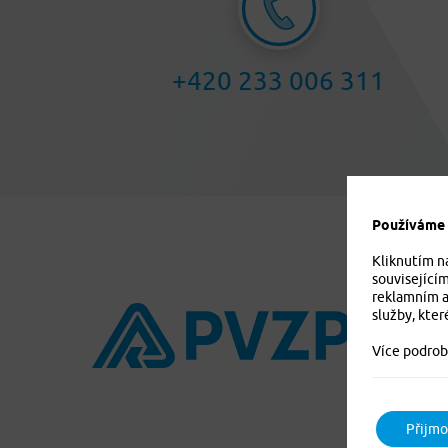
+420 233 006 311
Používáme c
Kliknutím n
související
reklamním a
služby, kter
Více podrob
Přijmo