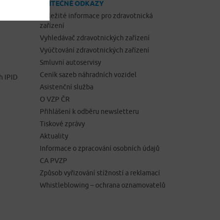
UŽITEČNÉ ODKAZY
Důležité informace pro zdravotnická
zařízení
Vyhledávač zdravotnických zařízení
Vyúčtování zdravotnických zařízení
Smluvní autoservisy
Ceník sazeb náhradních vozidel
h IPID
Asistenční služba
O VZP ČR
Přihlášení k odběru newsletteru
Tiskové zprávy
Aktuality
Informace o zpracování osobních údajů
CA PVZP
Způsob vyřizování stížností a reklamací
Whistleblowing – ochrana oznamovatelů