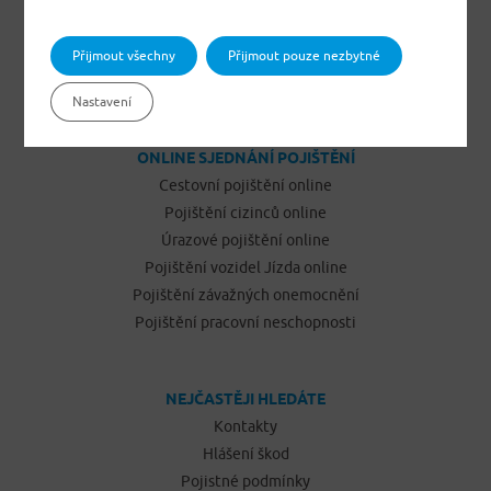
Pojištění odpovědnosti občanů
Pojištění podnikatelů
Přijmout všechny
Přijmout pouze nezbytné
Pojištění vozidel Jízda
Nastavení
ONLINE SJEDNÁNÍ POJIŠTĚNÍ
Cestovní pojištění online
Pojištění cizinců online
Úrazové pojištění online
Pojištění vozidel Jízda online
Pojištění závažných onemocnění
Pojištění pracovní neschopnosti
NEJČASTĚJI HLEDÁTE
Kontakty
Hlášení škod
Pojistné podmínky