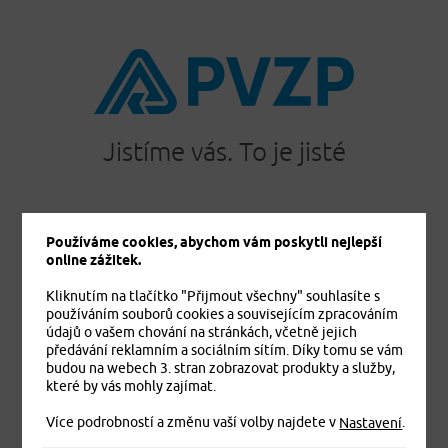
Jistíme vás. To je jisté
Používáme cookies, abychom vám poskytli nejlepší
PRODUKTY
online zážitek.
Cestovní pojištění
Kliknutím na tlačítko "Přijmout všechny" souhlasíte s
Úrazové pojištění
používáním souborů cookies a souvisejícím zpracováním
Dětské úrazové pojištění MEDVÍDEK
údajů o vašem chování na stránkách, včetně jejich
Základní zdravotní pojištění cizinců
předávání reklamním a sociálním sítím. Díky tomu se vám
budou na webech 3. stran zobrazovat produkty a služby,
Komplexní zdravotní pojištění cizinců Plus
které by vás mohly zajímat.
Komplexní zdravotní pojištění cizinců Exclusive
Více podrobností a změnu vaší volby najdete v
.
Pojištění domácnosti
Nastavení
Pojištění budov a ostatních staveb