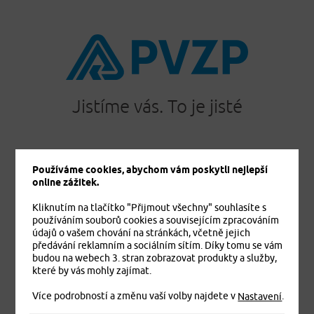
Jistíme vás. To je jisté
Používáme cookies, abychom vám poskytli nejlepší
PRODUKTY
online zážitek.
Cestovní pojištění
Kliknutím na tlačítko "Přijmout všechny" souhlasíte s
Úrazové pojištění
používáním souborů cookies a souvisejícím zpracováním
Dětské úrazové pojištění MEDVÍDEK
údajů o vašem chování na stránkách, včetně jejich
Základní zdravotní pojištění cizinců
předávání reklamním a sociálním sítím. Díky tomu se vám
budou na webech 3. stran zobrazovat produkty a služby,
Komplexní zdravotní pojištění cizinců Plus
které by vás mohly zajímat.
Komplexní zdravotní pojištění cizinců Exclusive
Více podrobností a změnu vaší volby najdete v
.
Pojištění domácnosti
Nastavení
Pojištění budov a ostatních staveb