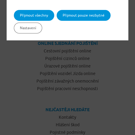
Pojištění odpovědnosti občanů
Pojištění podnikatelů
Přijmout všechny
Přijmout pouze nezbytné
Pojištění vozidel Jízda
Nastavení
ONLINE SJEDNÁNÍ POJIŠTĚNÍ
Cestovní pojištění online
Pojištění cizinců online
Úrazové pojištění online
Pojištění vozidel Jízda online
Pojištění závažných onemocnění
Pojištění pracovní neschopnosti
NEJČASTĚJI HLEDÁTE
Kontakty
Hlášení škod
Pojistné podmínky