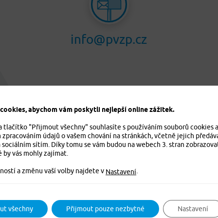
info@pvzp.cz
ookies, abychom vám poskytli nejlepší online zážitek.
a tlačítko "Přijmout všechny" souhlasíte s používáním souborů cookies 
m zpracováním údajů o vašem chování na stránkách, včetně jejich předáv
 sociálním sítím. Díky tomu se vám budou na webech 3. stran zobrazova
é by vás mohly zajímat.
ností a změnu vaší volby najdete v
.
Nastavení
ut všechny
Přijmout pouze nezbytné
Nastavení