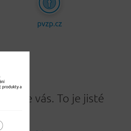
pvzp.cz
a
ání
t produkty a
Jistíme vás. To je jisté