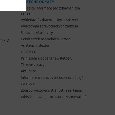
UŽITEČNÉ ODKAZY
Důležité informace pro zdravotnická
zařízení
Vyhledávač zdravotnických zařízení
Vyúčtování zdravotnických zařízení
Smluvní autoservisy
Ceník sazeb náhradních vozidel
h IPID
Asistenční služba
O VZP ČR
Přihlášení k odběru newsletteru
Tiskové zprávy
Aktuality
Informace o zpracování osobních údajů
CA PVZP
Způsob vyřizování stížností a reklamací
Whistleblowing – ochrana oznamovatelů