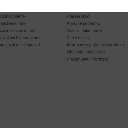
SJEDNÁNÍ POJIŠTĚNÍ
NEJČASTĚJI HLEDÁTE
pojištění online
Kontakty
 cizinců online
Hlášení škod
ojištění online
Pojistné podmínky
 vozidel Jízda online
Ostatní dokumenty
í závažných onemocnění
Časté dotazy
 pracovní neschopnosti
Informace o pojistných produktec
Obchodní místa PVZP
Předsmluvní informace