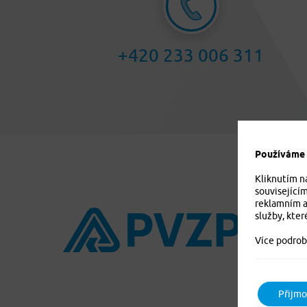
+420 233 006 311
Používáme c
Kliknutím n
související
reklamním a
služby, kter
Více podrob
Přijmo