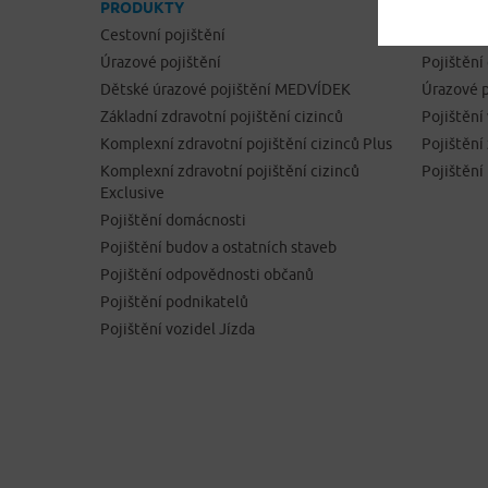
PRODUKTY
ONLINE 
Cestovní pojištění
Cestovní 
Úrazové pojištění
Pojištění
Dětské úrazové pojištění MEDVÍDEK
Úrazové p
Základní zdravotní pojištění cizinců
Pojištění
Komplexní zdravotní pojištění cizinců Plus
Pojištěn
Komplexní zdravotní pojištění cizinců
Pojištění
Exclusive
Pojištění domácnosti
Pojištění budov a ostatních staveb
Pojištění odpovědnosti občanů
Pojištění podnikatelů
Pojištění vozidel Jízda