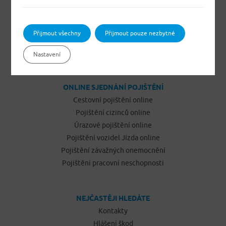
Pojištění domácnosti
Pojištění budov a ostatních staveb
Pojištění odpovědnosti občanů
Přijmout všechny
Přijmout pouze nezbytné
Pojištění podnikatelů
Pojištění vozidel Jízda
Nastavení
ONLINE SJEDNÁNÍ POJIŠTĚNÍ
Cestovní pojištění online
Pojištění cizinců online
Úrazové pojištění online
Pojištění vozidel Jízda online
Pojištění závažných onemocnění
Pojištění pracovní neschopnosti
NEJČASTĚJI HLEDÁTE
Kontakty
Hlášení škod