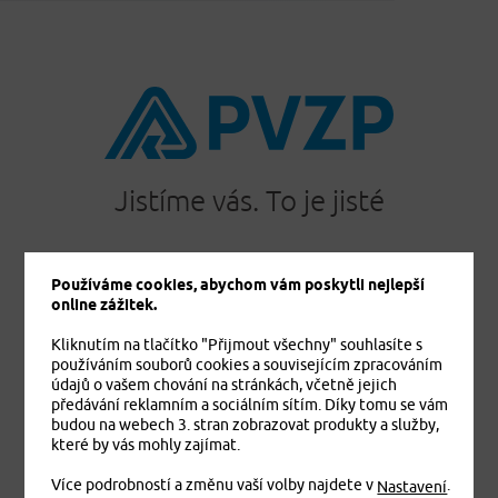
Jistíme vás. To je jisté
Používáme cookies, abychom vám poskytli nejlepší
online zážitek.
PRODUKTY
Cestovní pojištění
Kliknutím na tlačítko "Přijmout všechny" souhlasíte s
Úrazové pojištění
používáním souborů cookies a souvisejícím zpracováním
údajů o vašem chování na stránkách, včetně jejich
Dětské úrazové pojištění MEDVÍDEK
předávání reklamním a sociálním sítím. Díky tomu se vám
Základní zdravotní pojištění cizinců
budou na webech 3. stran zobrazovat produkty a služby,
které by vás mohly zajímat.
Komplexní zdravotní pojištění cizinců Plus
Komplexní zdravotní pojištění cizinců Exclusive
Více podrobností a změnu vaší volby najdete v
.
Nastavení