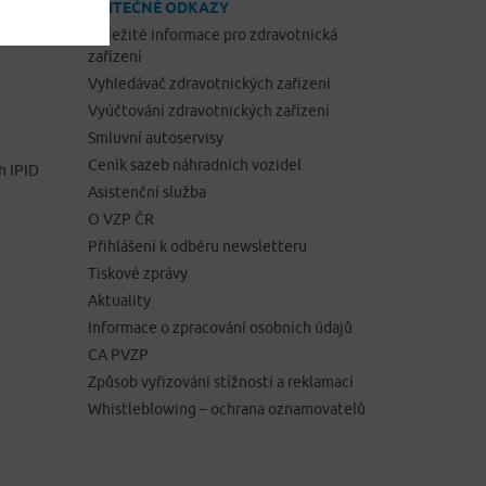
UŽITEČNÉ ODKAZY
Důležité informace pro zdravotnická
zařízení
Vyhledávač zdravotnických zařízení
Vyúčtování zdravotnických zařízení
Smluvní autoservisy
Ceník sazeb náhradních vozidel
h IPID
Asistenční služba
O VZP ČR
Přihlášení k odběru newsletteru
Tiskové zprávy
Aktuality
Informace o zpracování osobních údajů
CA PVZP
Způsob vyřizování stížností a reklamací
Whistleblowing – ochrana oznamovatelů