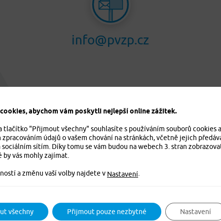
info@pvzp.cz
ookies, abychom vám poskytli nejlepší online zážitek.
a tlačítko "Přijmout všechny" souhlasíte s používáním souborů cookies 
m zpracováním údajů o vašem chování na stránkách, včetně jejich předáv
 sociálním sítím. Díky tomu se vám budou na webech 3. stran zobrazova
é by vás mohly zajímat.
ností a změnu vaší volby najdete v
.
Nastavení
ut všechny
Přijmout pouze nezbytné
Nastavení