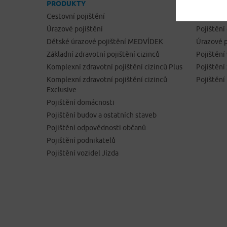
PRODUKTY
ONLINE 
Cestovní pojištění
Cestovní 
Úrazové pojištění
Pojištění
Dětské úrazové pojištění MEDVÍDEK
Úrazové p
Základní zdravotní pojištění cizinců
Pojištění
Komplexní zdravotní pojištění cizinců Plus
Pojištěn
Komplexní zdravotní pojištění cizinců
Pojištění
Exclusive
Pojištění domácnosti
Pojištění budov a ostatních staveb
Pojištění odpovědnosti občanů
Pojištění podnikatelů
Pojištění vozidel Jízda