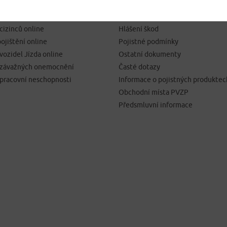
SJEDNÁNÍ POJIŠTĚNÍ
NEJČASTĚJI HLEDÁTE
pojištění online
Kontakty
 cizinců online
Hlášení škod
ojištění online
Pojistné podmínky
 vozidel Jízda online
Ostatní dokumenty
í závažných onemocnění
Časté dotazy
 pracovní neschopnosti
Informace o pojistných produktec
Obchodní místa PVZP
Předsmluvní informace