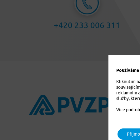
+420 233 006 311
Používáme c
Kliknutím n
související
reklamním a
služby, kter
Více podrob
Přijmo