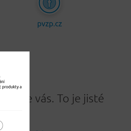
pvzp.cz
a
ání
t produkty a
Jistíme vás. To je jisté