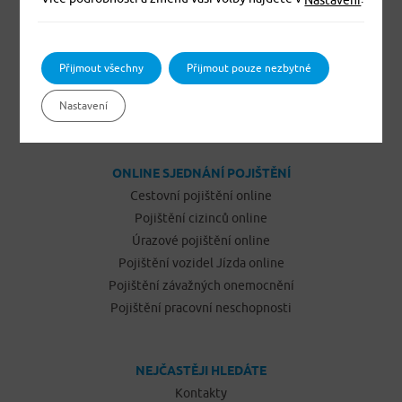
Pojištění domácnosti
Pojištění budov a ostatních staveb
Pojištění odpovědnosti občanů
Přijmout všechny
Přijmout pouze nezbytné
Pojištění podnikatelů
Nastavení
Pojištění vozidel Jízda
ONLINE SJEDNÁNÍ POJIŠTĚNÍ
Cestovní pojištění online
Pojištění cizinců online
Úrazové pojištění online
Pojištění vozidel Jízda online
Pojištění závažných onemocnění
Pojištění pracovní neschopnosti
NEJČASTĚJI HLEDÁTE
Kontakty