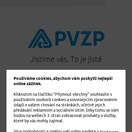
Jistíme vás. To je jisté
Používáme cookies, abychom vám poskytli nejlepší
online zážitek.
PRODUKTY
Kliknutím na tlačítko "Přijmout všechny" souhlasíte s
Cestovní pojištění
používáním souborů cookies a souvisejícím zpracováním
Úrazové pojištění
údajů o vašem chování na stránkách, včetně jejich
Dětské úrazové pojištění MEDVÍDEK
předávání reklamním a sociálním sítím. Díky tomu se vám
budou na webech 3. stran zobrazovat produkty a služby,
Základní zdravotní pojištění cizinců
které by vás mohly zajímat.
Komplexní zdravotní pojištění cizinců Plus
Komplexní zdravotní pojištění cizinců Exclusive
Více podrobností a změnu vaší volby najdete v
.
Nastavení