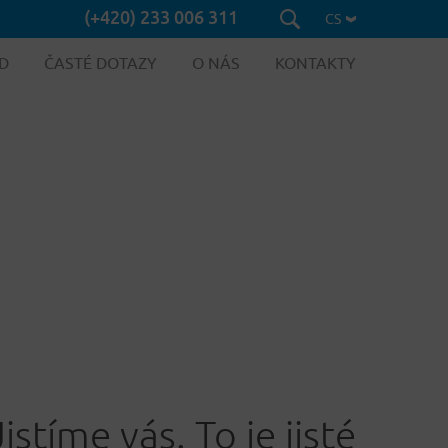
(+420) 233 006 311
CS
D
ČASTÉ DOTAZY
O NÁS
KONTAKTY
Jistíme vás. To je jisté