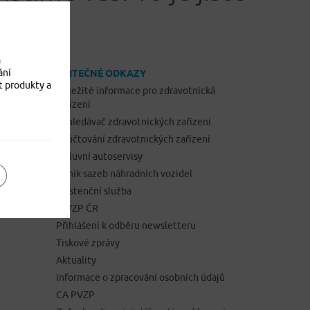
a
ání
UŽITEČNÉ ODKAZY
t produkty a
Důležité informace pro zdravotnická
zařízení
Vyhledávač zdravotnických zařízení
Vyúčtování zdravotnických zařízení
Smluvní autoservisy
Ceník sazeb náhradních vozidel
h IPID
Asistenční služba
O VZP ČR
Přihlášení k odběru newsletteru
Tiskové zprávy
Aktuality
Informace o zpracování osobních údajů
CA PVZP