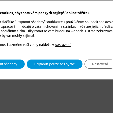
ookies, abychom vám poskytli nejlepší online zážitek.
a tlačítko "Přijmout všechny" souhlasíte s používáním souborů cookies 
m zpracováním údajů o vašem chování na stránkách, včetně jejich předáv
SJEDNÁNÍ POJIŠTĚNÍ
NEJČASTĚJI HLEDÁTE
 sociálním sítím. Díky tomu se vám budou na webech 3. stran zobrazova
pojištění online
Kontakty
é by vás mohly zajímat.
 cizinců online
Hlášení škod
ností a změnu vaší volby najdete v
.
Nastavení
ojištění online
Pojistné podmínky
 vozidel Jízda online
Ostatní dokumenty
í závažných onemocnění
Časté dotazy
ut všechny
Přijmout pouze nezbytné
Nastavení
 pracovní neschopnosti
Informace o pojistných produktec
Obchodní místa PVZP
Předsmluvní informace