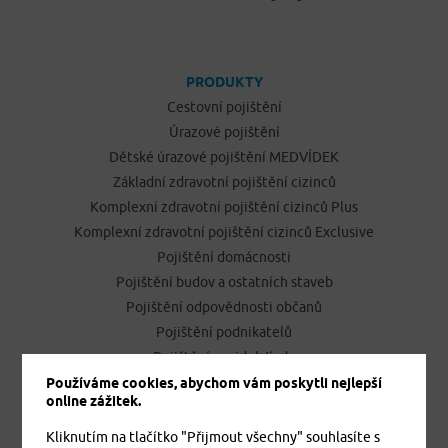
PRODUKTY
Cestovní pojištění
Úrazové pojištění
Dětské úrazové pojištění MEDVÍDEK
Základní zdravotní pojištění cizinců
Komplexní zdravotní pojištění cizinců Plus
Komplexní zdravotní pojištění cizinců Exclusive
Pojištění domácnosti
Pojištění budov a ostatních staveb
Pojištění odpovědnosti občanů
Pojištění podnikatelů
Pojištění vozidel Jízda
Používáme cookies, abychom vám poskytli nejlepší
online zážitek.
ONLINE SJEDNÁNÍ POJIŠTĚNÍ
Kliknutím na tlačítko "Přijmout všechny" souhlasíte s