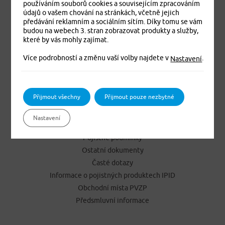
Cestovní pojištění online
používáním souborů cookies a souvisejícím zpracováním
údajů o vašem chování na stránkách, včetně jejich
Pojištění cizinců online
předávání reklamním a sociálním sítím. Díky tomu se vám
Úrazové pojištění online
budou na webech 3. stran zobrazovat produkty a služby,
Pojištění vozidel Jízda online
které by vás mohly zajímat.
Pojištění závažných onemocnění
Více podrobností a změnu vaší volby najdete v
.
Nastavení
Pojištění pracovní neschopnosti
Přijmout všechny
Přijmout pouze nezbytné
NEJČASTĚJI HLEDÁTE
Kontakty
Nastavení
Hlášení škod
Pojistné podmínky
Ostatní dokumenty
Časté dotazy
Informace o pojistných produktech IPID
Obchodní místa PVZP
Předsmluvní informace