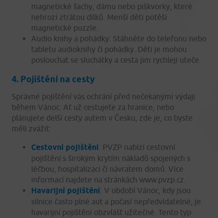
magnetické šachy, dámu nebo piškvorky, které
nehrozí ztrátou dílků. Menší děti potěší
magnetické puzzle.
Audio knihy a pohádky: Stáhněte do telefonu nebo
tabletu audioknihy či pohádky. Děti je mohou
poslouchat se sluchátky a cesta jim rychleji uteče.
4. Pojištění na cesty
Správné pojištění vás ochrání před nečekanými výdaji
během Vánoc. Ať už cestujete za hranice, nebo
plánujete delší cesty autem v Česku, zde je, co byste
měli zvážit:
Cestovní pojištění
: PVZP nabízí cestovní
pojištění s širokým krytím nákladů spojených s
léčbou, hospitalizací či návratem domů. Více
informací najdete na stránkách www.pvzp.cz.
Havarijní pojištění
: V období Vánoc, kdy jsou
silnice často plné aut a počasí nepředvídatelné, je
havarijní pojištění obzvlášť užitečné. Tento typ