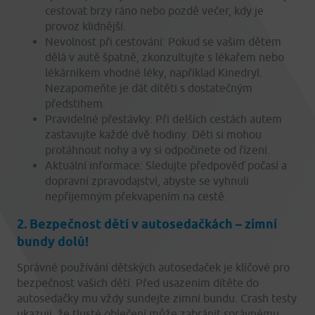
cestovat brzy ráno nebo pozdě večer, kdy je
provoz klidnější.
Nevolnost při cestování: Pokud se vašim dětem
dělá v autě špatně, zkonzultujte s lékařem nebo
lékárníkem vhodné léky, například Kinedryl.
Nezapomeňte je dát dítěti s dostatečným
předstihem.
Pravidelné přestávky: Při delších cestách autem
zastavujte každé dvě hodiny. Děti si mohou
protáhnout nohy a vy si odpočinete od řízení.
Aktuální informace: Sledujte předpověď počasí a
dopravní zpravodajství, abyste se vyhnuli
nepříjemným překvapením na cestě.
2. Bezpečnost dětí v autosedačkách – zimní
bundy dolů!
Správné používání dětských autosedaček je klíčové pro
bezpečnost vašich dětí. Před usazením dítěte do
autosedačky mu vždy sundejte zimní bundu. Crash testy
ukazují, že tlusté oblečení může zabránit správnému