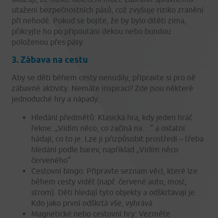
utažení bezpečnostních pásů, což zvyšuje riziko zranění
při nehodě. Pokud se bojíte, že by bylo dítěti zima,
přikryjte ho po připoutání dekou nebo bundou
položenou přes pásy.
3. Zábava na cestu
Aby se děti během cesty nenudily, připravte si pro ně
zábavné aktivity. Nemáte inspiraci? Zde jsou některé
jednoduché hry a nápady:
Hledání předmětů: Klasická hra, kdy jeden hráč
řekne: „Vidím něco, co začíná na…“ a ostatní
hádají, co to je. Lze ji přizpůsobit prostředí – třeba
hledání podle barev, například „Vidím něco
červeného“.
Cestovní bingo: Připravte seznam věcí, které lze
během cesty vidět (např. červené auto, most,
strom). Děti hledají tyto objekty a odškrtávají je.
Kdo jako první odškrtá vše, vyhrává.
Magnetické nebo cestovní hry: Vezměte