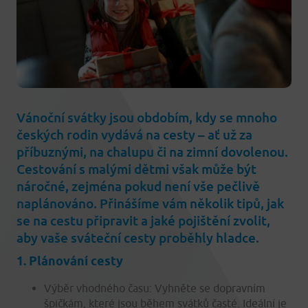
Vánoční svátky jsou obdobím, kdy se mnoho
českých rodin vydává na cesty – ať už za
příbuznými, na chalupu či na zimní dovolenou.
Cestování s malými dětmi však může být
náročné, zejména pokud není vše pečlivě
naplánováno. Přinášíme vám několik tipů, jak
se na cestu připravit a jaké pojištění zvolit,
aby vaše sváteční cesty proběhly hladce.
1. Plánování cesty
Výběr vhodného času: Vyhněte se dopravním
špičkám, které jsou během svátků časté. Ideální je