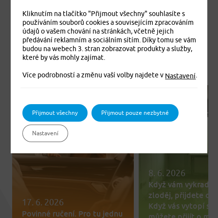
nezapomeňte – každá cesta je dobrodružství!
Kliknutím na tlačítko "Přijmout všechny" souhlasíte s
používáním souborů cookies a souvisejícím zpracováním
údajů o vašem chování na stránkách, včetně jejich
předávání reklamním a sociálním sítím. Díky tomu se vám
budou na webech 3. stran zobrazovat produkty a služby,
které by vás mohly zajímat.
Více podrobností a změnu vaší volby najdete v
.
Nastavení
BLOG
BLOG
Přijmout všechny
Přijmout pouze nezbytné
Nastavení
8. 6. 2026
Když vám vykrade 
zloděj, přijdete o te
17. 6. 2026
Když vás vytopí so
Povinné ručení. Pro tu jednu
můžete přijít o mn