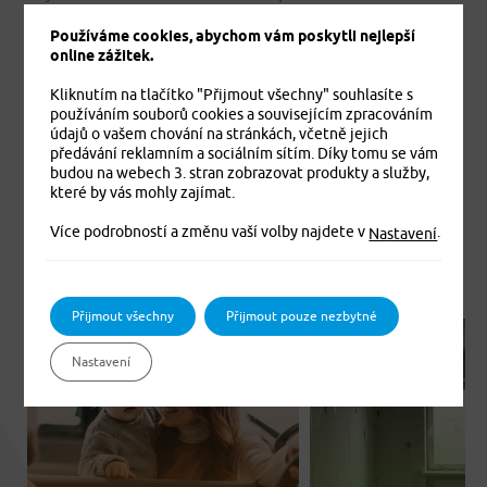
zprostředkovatelů. Bonus ve výši 20 % lze obdržet u
Používáme cookies, abychom vám poskytli nejlepší
majetkového pojištění za bezeškodní průběh, a to již při
online zážitek.
sjednání pojistné smlouvy. Klienti, kteří mají standardní
zdravotní pojištění u VZP, získávají navíc slevu ve výši 30
Kliknutím na tlačítko "Přijmout všechny" souhlasíte s
%. Pojištění veškerého rodinného majetku i
používáním souborů cookies a souvisejícím zpracováním
údajů o vašem chování na stránkách, včetně jejich
odpovědnosti lze mít v jedné smlouvě. Více informací
předávání reklamním a sociálním sítím. Díky tomu se vám
naleznete na webu
Pojištění majetku a odpovědnosti
budou na webech 3. stran zobrazovat produkty a služby,
občanů.
které by vás mohly zajímat.
Více podrobností a změnu vaší volby najdete v
.
Nastavení
Přijmout všechny
Přijmout pouze nezbytné
BLOG
BLOG
Nastavení