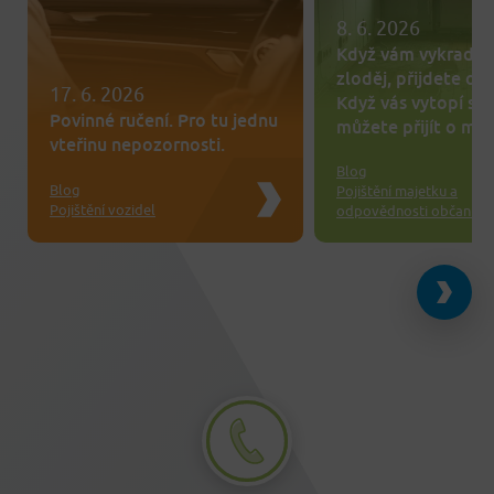
8. 6. 2026
Když vám vykrade 
zloděj, přijdete o te
17. 6. 2026
Když vás vytopí so
Povinné ručení. Pro tu jednu
můžete přijít o mn
vteřinu nepozornosti.
Blog
Blog
Pojištění majetku a
Pojištění vozidel
odpovědnosti občanů