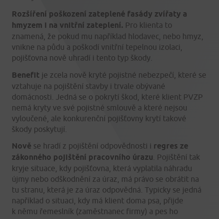
Rozšíření poškození zateplené fasády zvířaty a
hmyzem i na vnitřní zateplení.
Pro klienta to
znamená, že pokud mu například hlodavec, nebo hmyz,
vnikne na půdu a poškodí vnitřní tepelnou izolaci,
pojišťovna nově uhradí i tento typ škody.
Benefit
je zcela nově kryté pojistné nebezpečí, které se
vztahuje na pojištění stavby i trvale obývané
domácnosti. Jedná se o pokrytí škod, které klient PVZP
nemá kryty ve své pojistné smlouvě a které nejsou
vyloučené, ale konkurenční pojišťovny krytí takové
škody poskytují.
Nově
se hradí z pojištění odpovědnosti i
regres ze
zákonného pojištění pracovního úrazu
. Pojištění tak
kryje situace, kdy pojišťovna, která vyplatila náhradu
újmy nebo odškodnění za úraz, má právo se obrátit na
tu stranu, která je za úraz odpovědná. Typicky se jedná
například o situaci, kdy má klient doma psa, přijde
k němu řemeslník (zaměstnanec firmy) a pes ho