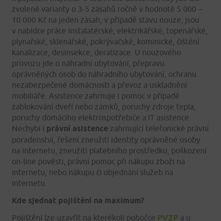
zvolené varianty o 3-5 zásahů ročně v hodnotě 5 000 –
10 000 Kč na jeden zásah, v případě stavu nouze, jsou
v nabídce práce instalatérské, elektrikářské, topenářské,
plynařské, sklenářské, pokrývačské, kominické, čištění
kanalizace, desinsekce, deratizace. U nouzového
provozu jde o náhradní ubytování, přepravu
oprávněných osob do náhradního ubytování, ochranu
nezabezpečené domácnosti a převoz a uskladnění
mobiliáře. Asistence zahrnuje i pomoc v případě
zablokování dveří nebo zámků, poruchy zdroje tepla,
poruchy domácího elektrospotřebiče a IT asistence.
Nechybí i
právní asistence
zahrnující telefonické právní
poradenství, řešení zneužití identity oprávněné osoby
na internetu, zneužití platebního prostředku, poškození
on-line pověsti, právní pomoc při nákupu zboží na
internetu, nebo nákupu či objednání služeb na
internetu.
Kde sjednat pojištění na maximum?
Pojištění lze uzavřít na kterékoli pobočce
PVZP
a u