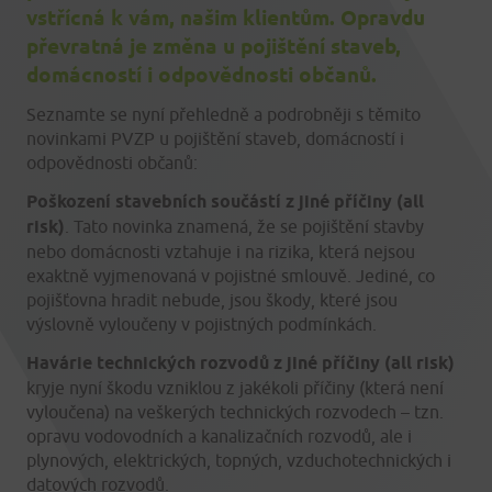
vstřícná k vám, našim klientům. Opravdu
převratná je změna u pojištění staveb,
domácností i odpovědnosti občanů.
Seznamte se nyní přehledně a podrobněji s těmito
novinkami PVZP u pojištění staveb, domácností i
odpovědnosti občanů:
Poškození stavebních součástí z jiné příčiny
(all
risk)
. Tato novinka znamená, že se pojištění stavby
nebo domácnosti vztahuje i na rizika, která nejsou
exaktně vyjmenovaná v pojistné smlouvě. Jediné, co
pojišťovna hradit nebude, jsou škody, které jsou
výslovně vyloučeny v pojistných podmínkách.
Havárie technických rozvodů z jiné příčiny (all risk)
kryje nyní škodu vzniklou z jakékoli příčiny (která není
vyloučena) na veškerých technických rozvodech – tzn.
opravu vodovodních a kanalizačních rozvodů, ale i
plynových, elektrických, topných, vzduchotechnických i
datových rozvodů.