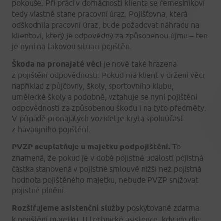
pokouše. Při práci v domácnosti klienta se řemeslníkovi
tedy vlastně stane pracovní úraz. Pojišťovna, která
odškodnila pracovní úraz, bude požadovat náhradu na
klientovi, který je odpovědný za způsobenou újmu – ten
je nyní na takovou situaci pojištěn.
Škoda na pronajaté věci
je nově také hrazena
z pojištění odpovědnosti. Pokud má klient v držení věci
například z půjčovny, školy, sportovního klubu,
umělecké školy a podobně, vztahuje se nyní pojištění
odpovědnosti za způsobenou škodu i na tyto předměty.
V případě pronajatých vozidel je kryta spoluúčast
z havarijního pojištění.
PVZP neuplatňuje u majetku podpojištění.
To
znamená, že pokud je v době pojistné události pojistná
částka stanovená v pojistné smlouvě nižší než pojistná
hodnota pojištěného majetku, nebude PVZP snižovat
pojistné plnění.
Rozšiřujeme asistenční služby
poskytované zdarma
k pojištění majetku. U technické asistence, kdy jde dle